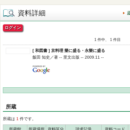
資料詳細
ログイン
1 件中、 1 件目
[ 和図書 ] 京料理 樂に盛る・永樂に盛る
飯田 知史／著 -- 里文出版 -- 2009.11 --
所蔵
所蔵は
1
件です。
所蔵館
所蔵場所
資料区分
請求記号
資料コード