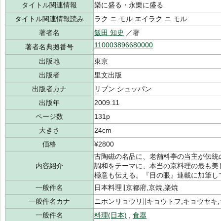
タイトル関連情報
樂に盛る・永樂に盛る
タイトル関連情報読み
ラク ニ モル エイラク ニ モル
著者名
飯田 知史
／著
110003896680000
著者名典拠番号
出版地
東京
出版者
里文出版
出版者カナ
リブン シュッパン
出版年
2009.11
ページ数
131p
大きさ
24cm
価格
¥2800
古陶磁の名品に、老舗料亭の当主が伝統
内容紹介
調和をテーマに、本当の京料理の最も美
極意も伝える。『目の眼』連載に加筆し
一般件名
日本料理∥京都府,京焼,楽焼
一般件名カナ
ニホンリョウリ∥キョウトフ,キョウヤキ
一般件名
料理(日本)
,
食器