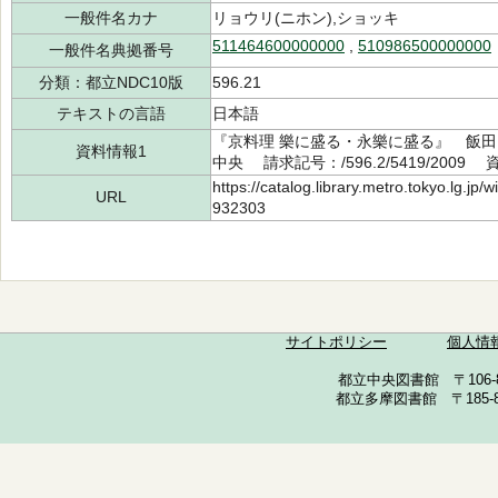
一般件名カナ
リョウリ(ニホン),ショッキ
511464600000000
,
510986500000000
一般件名典拠番号
分類：都立NDC10版
596.21
テキストの言語
日本語
『京料理 樂に盛る・永樂に盛る』 飯田 
資料情報1
中央 請求記号：/596.2/5419/2009 
https://catalog.library.metro.tokyo.lg.jp
URL
932303
サイトポリシー
個人情
都立中央図書館 〒106-857
都立多摩図書館 〒185-852