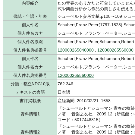
内容紹介
たの青春のありかたと符合していませんか
式や楽曲分析から作品の美しさを伝える
書誌・年譜・年表
シューベルト参考文献:p108〜109 シュ
個人件名
Schubert,Franz Peter(1797-1828),Schu
個人件名カナ
シューベルト フランツ・ペーター,シュ
個人件名原綴
Schubert,Franz Peter,Schumann,Robert
個人件名典拠番号
120000265040000
,
120000265560000
個人件名
Schubert,Franz Peter,Schumann,Robert
個人件名カナ
シューベルト,フランツ・ペーター,シュ
個人件名典拠番号
120000265560000
分類：都立NDC10版
762.346
テキストの言語
日本語
書評掲載紙
産経新聞 2010/02/21 1658
『シューベルトとシューマン 青春の軌跡
資料情報1
／著 音楽之友社 2009.12（所蔵館：中央
コード：5017448815）
『シューベルトとシューマン 青春の軌跡
資料情報2
／著 音楽之友社 2009.12（所蔵館：多摩