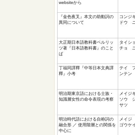
websiteから
『金色夜叉』本文の助動詞の
コンジ
異同について
ドウ 
大正期日本語教科書ベルリッ
タイシ
ツ著『日本語教科書』のこと
チョ 
ば
丁福同譯釋『中等日本文典譯
テイ 
釋』小考
ンテン
明治期東京語における士族・
メイジ
知識層女性の命令表現の考察
ソウ 
サツ
明治時代語における自称詞の
メイジ
融合形 ／ 使用階層との関係を
ゴウケ
中心に