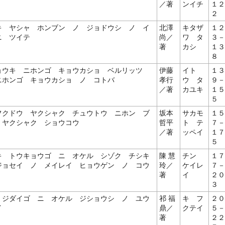
／著
ンイチ
１２
２
キ ヤシャ ホンブン ノ ジョドウシ ノ イ
北澤
キタザ
１２
ニ ツイテ
尚／
ワ タ
３－
著
カシ
１３
８
ョウキ ニホンゴ キョウカショ ベルリッツ
伊藤
イト
１３
ニホンゴ キョウカショ ノ コトバ
孝行
ウ タ
９－
／著
カユキ
１５
５
フクドウ ヤクシャク チュウトウ ニホン ブ
坂本
サカモ
１５
 ヤクシャク ショウコウ
哲平
ト テ
７－
／著
ッペイ
１７
５
キ トウキョウゴ ニ オケル シゾク チシキ
陳 慧
チン
１７
ジョセイ ノ メイレイ ヒョウゲン ノ コウ
玲／
ケイレ
７－
著
イ
２０
３
 ジダイゴ ニ オケル ジショウシ ノ ユウ
祁 福
キ フ
２０
イ
鼎／
クテイ
５－
著
２２