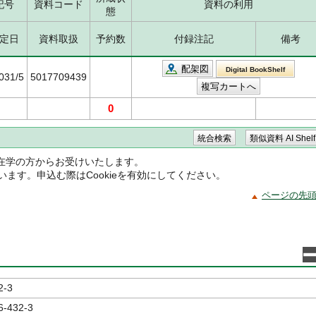
記号
資料コード
資料の利用
態
定日
資料取扱
予約数
付録注記
備考
配架図
Digital BookShelf
031/5
5017709439
0
在学の方からお受けいたします。
ています。申込む際はCookieを有効にしてください。
ページの先
2-3
6-432-3