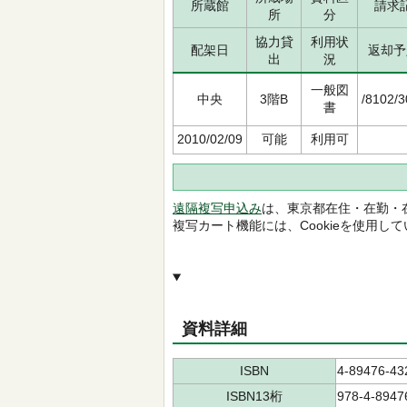
所蔵館
請求
所
分
協力貸
利用状
配架日
返却予
出
況
一般図
中央
3階B
/8102/3
書
2010/02/09
可能
利用可
遠隔複写申込み
は、東京都在住・在勤・
複写カート機能には、Cookieを使用し
資料詳細
ISBN
4-89476-43
ISBN13桁
978-4-8947