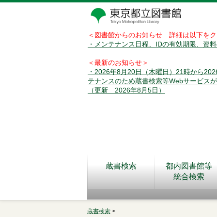
＜図書館からのお知らせ 詳細は以下をク
・メンテナンス日程、IDの有効期限、資
＜最新のお知らせ＞
・2026年8月20日（木曜日）21時から2
テナンスのため蔵書検索等Webサービス
（更新 2026年8月5日）
蔵書検索
都内図書館等
統合検索
蔵書検索
>