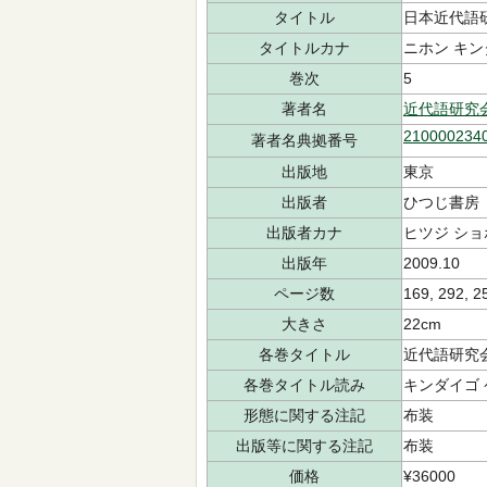
タイトル
日本近代語
タイトルカナ
ニホン キン
巻次
5
著者名
近代語研究
210000234
著者名典拠番号
出版地
東京
出版者
ひつじ書房
出版者カナ
ヒツジ ショ
出版年
2009.10
ページ数
169, 292, 2
大きさ
22cm
各巻タイトル
近代語研究
各巻タイトル読み
キンダイゴ
形態に関する注記
布装
出版等に関する注記
布装
価格
¥36000