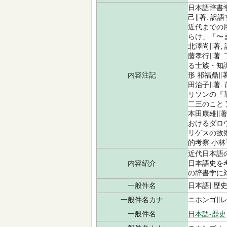
日本語辞書学
己∥著. 訳
近代までの用
らけ」「〜
北澤尚∥著,
藤孝行∥著.
る士族・知
内容注記
形 祁福鼎
田治子∥著.
リソンの『
二三のこと 
本田康雄∥著
おけるダロウ
リゲスの故
的考察 小林
近代日本語
内容紹介
日本語史を
の辞書学に
一般件名
日本語∥歴
一般件名カナ
ニホンゴ∥
一般件名
日本語-歴史