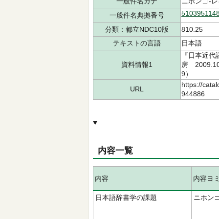
一般件名カナ
ニホンゴ-
510395114
一般件名典拠番号
分類：都立NDC10版
810.25
テキストの言語
日本語
『日本近代
資料情報1
房 2009.
9）
https://cata
URL
944886
内容一覧
内容
内容ヨ
日本語辞書学の課題
ニホン