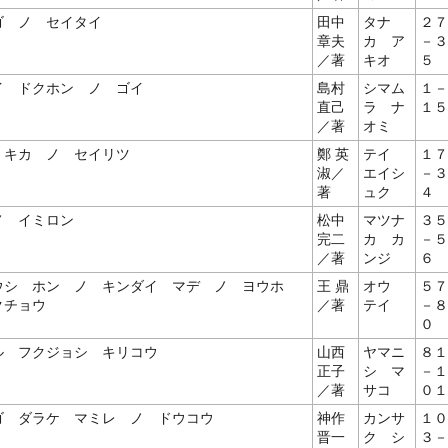
ゴ ノ セイタイ
田中
タナ
２７
章夫
カ ア
－３
／著
キオ
５
イ ドクホン ノ ゴイ
島村
シマム
１－
直己
ラ ナ
１５
／著
オミ
 キカ ノ セイリツ
鄭 英
テイ
１７
淑／
エイシ
－３
著
ュク
４
ノ イミロン
松中
マツナ
３５
完二
カ カ
－５
／著
ンジ
６
ウシ ホン ノ キンダイ マデ ノ ヨウホ
王 鼎
オウ
５７
クチョウ
／著
テイ
－８
０
ル フクジョシ キリコウ
山西
ヤマニ
８１
正子
シ マ
－１
／著
サコ
０１
ゴ ダラケ マミレ ノ ドウコウ
神作
カンサ
１０
晋一
ク シ
３－