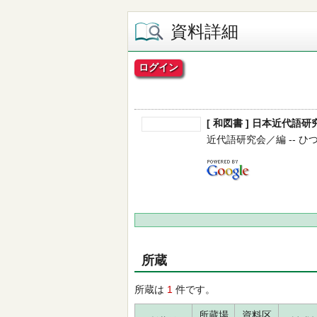
資料詳細
ログイン
[ 和図書 ] 日本近代語研究
近代語研究会／編 -- ひつじ書房
所蔵
所蔵は
1
件です。
所蔵場
資料区