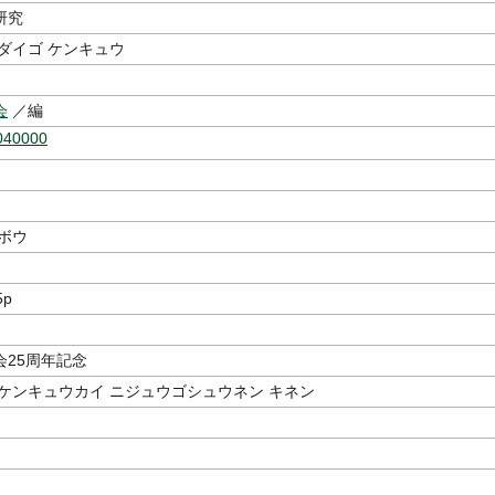
研究
ダイゴ ケンキュウ
会
／編
040000
ボウ
5p
会25周年記念
 ケンキュウカイ ニジュウゴシュウネン キネン