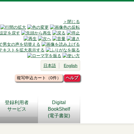
＞閉じる
日本語
English
複写申込カート（0件）
ヘルプ
登録利用者
Digital
サービス
BookShelf
(電子書架)