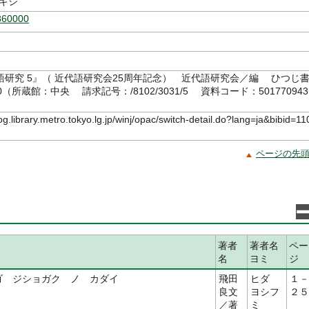
レキシ
860000
語研究 5』（ 近代語研究会25周年記念） 近代語研究会／編 ひつじ
10（所蔵館：中央 請求記号：/8102/3031/5 資料コード：501770943
log.library.metro.tokyo.lg.jp/winj/opac/switch-detail.do?lang=ja&bibid=11
ページの先
著者
著者名
ペー
ミ
名
ヨミ
ジ
ゴ ジショガク ノ カダイ
飛田
ヒダ
１－
良文
ヨシフ
２５
／著
ミ