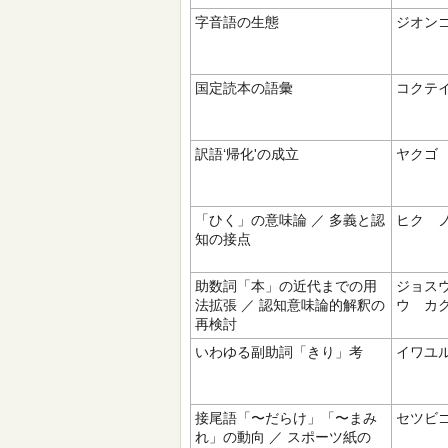
字音語の生態
ジオン
国定読本の語彙
コクテ
訳語‘帰化'の成立
ヤクゴ
「ひく」の意味論 ／ 多義と認
ヒク 
知の接点
助数詞「本」の近代までの用
ジョス
法拡張 ／ 認知意味論的解釈の
ウ カ
再検討
いわゆる副助詞「きり」考
イワユ
接尾語「〜だらけ」「〜まみ
セツビ
れ」の動向 ／ スポーツ紙の