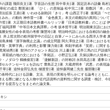
の課題 飛田良文∥著. 字音語の生態 田中章夫∥著. 国定読本の語彙 島村
語'帰化'の成立 鄭英淑∥著. 「ひく」の意味論 松中完二∥著. 助数詞「本」の
法拡張 王鼎∥著. いわゆる副助詞「きり」考 山西正子∥著. 接尾語「〜
まみれ」の動向 神作晋一∥著. 『金色夜叉』本文の助動詞の異同について
 許哲∥著. 大正期日本語教科書ベルリッツ著『日本語教科書』のことば 
 丁福同譯釋『中等日本文典譯釋』小考 坂本哲平∥著. 明治期東京語にお
識層女性の命令表現の考察 陳慧玲∥著. 明治時代語における自称詞の融合
∥著. 井上哲次郎の欧州留学中の日記と自筆ノートにみられる西洋人学者 
 前島来輔『漢字御廃止之議』の成立問題 阿久澤佳之∥著. 日本における
華英・英華字典』の利用と影響 陳力衛∥著. 和刻半紙本『笑府』に関する
荒尾禎秀∥著. 契沖のアクセント表記法 川上蓁∥著. 式亭三馬の江戸語描
. 草双紙の地の文における「準発話」 小野正弘∥著. 天保以降の人情本
・ノダロウ 鶴橋俊宏∥著. 「捷解新語」の対称詞 永田高志∥著. 通事ロ
郷セルナンセーリェを訪ねて 豊島正之∥著. 大蔵虎明本「武悪」の表現論
千草∥著. 追悼金田弘先生 樋渡登∥著. 追悼森岡健二先生 服部隆∥著
の各時代における語彙、文法、表現の実相を明らかにする論考とともに
考える際に鍵となる人物や近代語資料の資料性に関する調査・検討、今
対する提言などをまとめた論文集。
史
レキシ