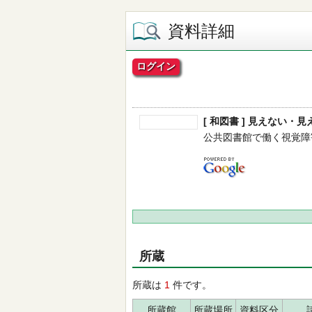
資料詳細
ログイン
[ 和図書 ] 見えない
公共図書館で働く視覚障害職員の
所蔵
所蔵は
1
件です。
所蔵館
所蔵場所
資料区分