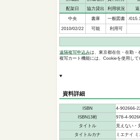
配架日
協力貸出
利用状況
返
中央
書庫
一般図書
/015.
2010/02/22
可能
利用可
遠隔複写申込み
は、東京都在住・在勤・
複写カート機能には、Cookieを使用し
資料詳細
ISBN
4-902666-2
ISBN13桁
978-4-9026
タイトル
見えない・
タイトルカナ
ミエナイ ミ