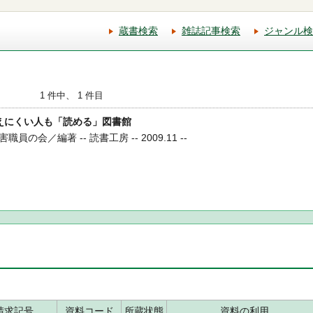
蔵書検索
雑誌記事検索
ジャンル検
1 件中、 1 件目
・見えにくい人も「読める」図書館
会／編著 -- 読書工房 -- 2009.11 --
請求記号
資料コード
所蔵状態
資料の利用