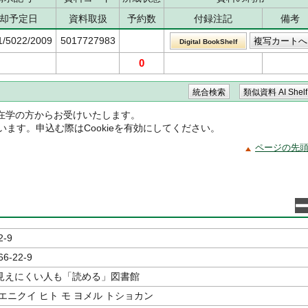
却予定日
資料取扱
予約数
付録注記
備考
1/5022/2009
5017727983
Digital BookShelf
0
在学の方からお受けいたします。
ています。申込む際はCookieを有効にしてください。
ページの先
2-9
66-22-9
見えにくい人も「読める」図書館
エニクイ ヒト モ ヨメル トショカン