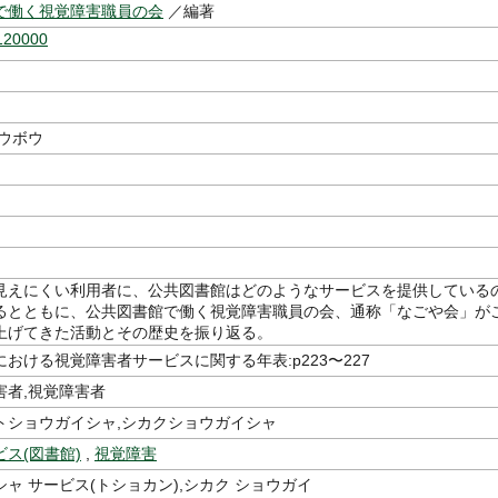
で働く視覚障害職員の会
／編著
120000
コウボウ
見えにくい利用者に、公共図書館はどのようなサービスを提供している
るとともに、公共図書館で働く視覚障害職員の会、通称「なごや会」が
上げてきた活動とその歴史を振り返る。
おける視覚障害者サービスに関する年表:p223〜227
害者,視覚障害者
トショウガイシャ,シカクショウガイシャ
ス(図書館)
,
視覚障害
ャ サービス(トショカン),シカク ショウガイ