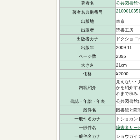
著者名
公共図書館
210001035
著者名典拠番号
出版地
東京
出版者
読書工房
出版者カナ
ドクショ 
出版年
2009.11
ページ数
239p
大きさ
21cm
価格
¥2000
見えない・
内容紹介
かを紹介す
れまで積み
書誌・年譜・年表
公共図書館に
一般件名
図書館と障
一般件名カナ
トショカン
一般件名
障害者サービ
一般件名カナ
ショウガイシ