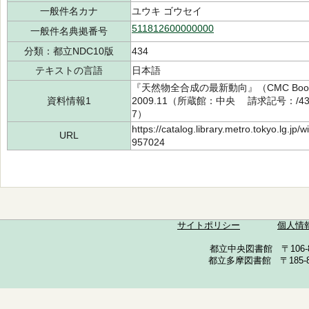
一般件名カナ
ユウキ ゴウセイ
511812600000000
一般件名典拠番号
分類：都立NDC10版
434
テキストの言語
日本語
『天然物全合成の最新動向』（CMC B
資料情報1
2009.11（所蔵館：中央 請求記号：/434.
7）
https://catalog.library.metro.tokyo.lg.jp
URL
957024
サイトポリシー
個人情
都立中央図書館 〒106-857
都立多摩図書館 〒185-852