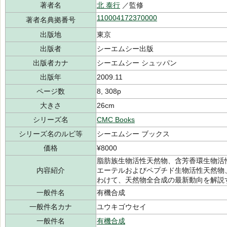
著者名
北 泰行
／監修
110004172370000
著者名典拠番号
出版地
東京
出版者
シーエムシー出版
出版者カナ
シーエムシー シュッパン
出版年
2009.11
ページ数
8, 308p
大きさ
26cm
シリーズ名
CMC Books
シリーズ名のルビ等
シーエムシー ブックス
価格
¥8000
脂肪族生物活性天然物、含芳香環生物活
内容紹介
エーテルおよびペプチド生物活性天然物
わけて、天然物全合成の最新動向を解説
一般件名
有機合成
一般件名カナ
ユウキゴウセイ
一般件名
有機合成