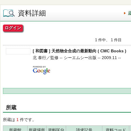
資料詳細
ログイン
1 件中、 1 件目
[ 和図書 ] 天然物全合成の最新動向 ( CMC Books )
北 泰行／監修 -- シーエムシー出版 -- 2009.11 --
所蔵
所蔵は
1
件です。
所蔵館
所蔵場所
資料区分
請求記号
資料コード