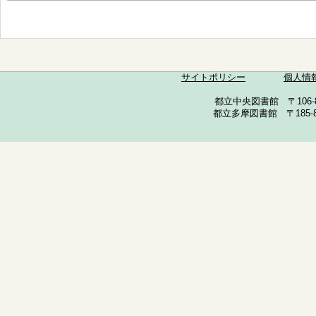
サイトポリシー
個人情
都立中央図書館 〒106-857
都立多摩図書館 〒185-852