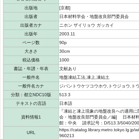
出版地
[京都]
出版者
日本材料学会・地盤改良部門委員会
出版者カナ
ニホン ザイリョウ ガッカイ
出版年
2003.11
ページ数
90p
大きさ
30cm
税込価格
1000
書誌・年譜・年表
文献あり
一般件名
地盤凍結工法,凍上,凍結土
一般件名カナ
ジバントウケツコウホウ,トウジョウ,ト
分類：都立NDC10版
513.3
テキストの言語
日本語
『凍結と凍上現象の地盤改良への適用に
資料情報1
会・地盤改良部門委員会／編] 日本材料学
館：中央 請求記号：D/513.3/5040/20
https://catalog.library.metro.tokyo.lg.jp
URL
960213