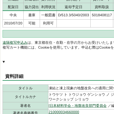
配架日
協力貸出
利用状況
返却予定日
資料取扱
中央
書庫
一般図書
D/513.3/5040/2003
5018408117
2010/07/20
可能
利用可
遠隔複写申込み
は、東京都在住・在勤・在学の方からお受けいたしま
複写カート機能には、Cookieを使用しています。申込む際はCooki
資料詳細
タイトル
凍結と凍上現象の地盤改良への適用に関
トウケツ ト トウジョウ ゲンショウ ノ ジ
タイトルカナ
ワークショップ シリョウ
著者名
[日本材料学会・地盤改良部門委員会
／編
210000034660000
著者名典拠番号