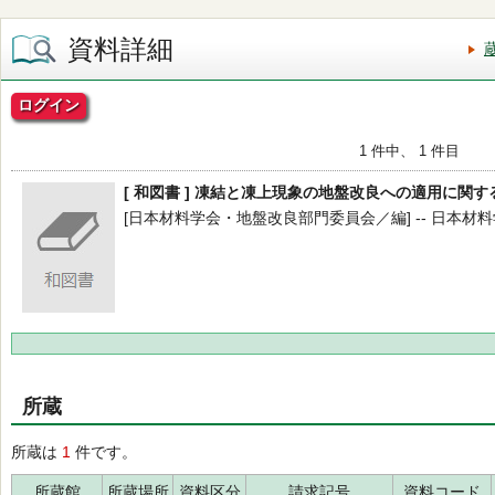
資料詳細
ログイン
1 件中、 1 件目
[ 和図書 ] 凍結と凍上現象の地盤改良への適用に関
[日本材料学会・地盤改良部門委員会／編] -- 日本材料学会
所蔵
所蔵は
1
件です。
所蔵館
所蔵場所
資料区分
請求記号
資料コード