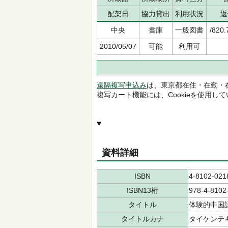
配架日
協力貸出
利用状況
返
中央
書庫
一般図書
/820.
2010/05/07
可能
利用可
遠隔複写申込み
は、東京都在住・在勤・
複写カート機能には、Cookieを使用し
資料詳細
ISBN
4-8102-021
ISBN13桁
978-4-8102
タイトル
体験的中国
タイトルカナ
タイケンテキ