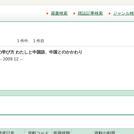
蔵書検索
雑誌記事検索
ジャンル検
1 件中、 1 件目
国語の学び方 わたしと中国語、中国とのかかわり
2009.12 --
請求記号
資料コード
所蔵状態
資料の利用