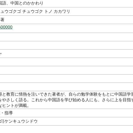
国語、中国とのかかわり
チュウゴクゴ チュウゴク トノ カカワリ
著
600000
ャ
得と教育に情熱を注いできた著者が、自らの勉学体験をもとに中国語学
をやさしく語る。これから中国語を学び始める人にも、さらに上を目指
なヒントが満載。
究・指導
ゴ∥ケンキュウシドウ