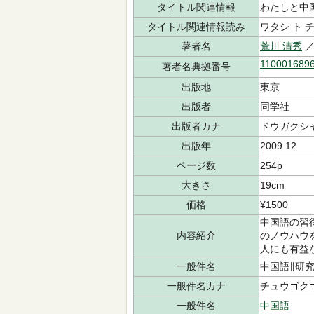
タイトル関連情報
わたしと中
タイトル関連情報読み
ワタシ ト 
著者名
荒川 清秀
／
110001689
著者名典拠番号
出版地
東京
出版者
同学社
出版者カナ
ドウガクシ
出版年
2009.12
ページ数
254p
大きさ
19cm
価格
¥1500
中国語の習
内容紹介
のノウハウ
人にも有益
一般件名
中国語∥研
一般件名カナ
チュウゴク
一般件名
中国語