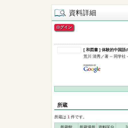
資料詳細
ログイン
[ 和図書 ] 体験的中
荒川 清秀／著 -- 同学社 -- 
所蔵
所蔵は
1
件です。
所蔵館
所蔵場所
資料区分