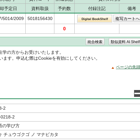
却予定日
資料取扱
予約数
付録注記
備考
7/5014/2009
5018156430
Digital BookShelf
0
在学の方からお受けいたします。
ています。申込む際はCookieを有効にしてください。
ページの先
8-2
-0218-2
語の学び方
 チュウゴクゴ ノ マナビカタ