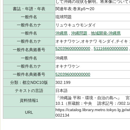
して沖縄の現状を解明。将来像について
書誌・年譜・年表
関連年表:巻末p5〜20
一般件名
琉球問題
一般件名カナ
リュウキュウモンダイ
一般件名
沖縄県
,
沖縄問題
,
地域開発-沖縄県
一般件名カナ
オキナワケン,オキナワ モンダイ,チイキ
520396000000000
,
511166600000000
一般件名典拠番号
一般件名
沖縄県
一般件名カナ
オキナワケン
一般件名典拠番号
520396000000000
分類：都立NDC10版
302.199
テキストの言語
日本語
『沖縄論 平和・環境・自治の島へ』 宮本
資料情報1
10.1（所蔵館：中央 請求記号：/302.1/5
https://catalog.library.metro.tokyo.lg.jp
URL
002134