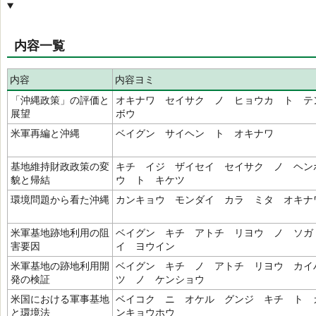
内容一覧
内容
内容ヨミ
「沖縄政策」の評価と
オキナワ セイサク ノ ヒョウカ ト テ
展望
ボウ
米軍再編と沖縄
ベイグン サイヘン ト オキナワ
基地維持財政政策の変
キチ イジ ザイセイ セイサク ノ ヘン
貌と帰結
ウ ト キケツ
環境問題から看た沖縄
カンキョウ モンダイ カラ ミタ オキナ
米軍基地跡地利用の阻
ベイグン キチ アトチ リヨウ ノ ソガ
害要因
イ ヨウイン
米軍基地の跡地利用開
ベイグン キチ ノ アトチ リヨウ カイ
発の検証
ツ ノ ケンショウ
米国における軍事基地
ベイコク ニ オケル グンジ キチ ト 
と環境法
ンキョウホウ