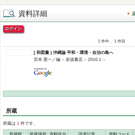
資料詳細
ログイン
1 件中、 1 件目
[ 和図書 ] 沖縄論 平和・環境・自治の島へ
宮本 憲一／編 -- 岩波書店 -- 2010.1 --
所蔵
所蔵は
1
件です。
所蔵館
所蔵場所
資料区分
請求記号
資料コード