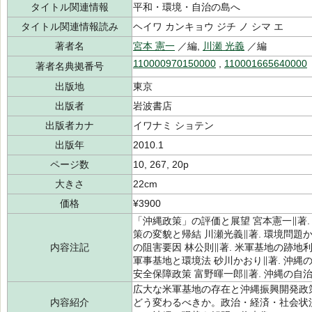
タイトル関連情報
平和・環境・自治の島へ
タイトル関連情報読み
ヘイワ カンキョウ ジチ ノ シマ エ
著者名
宮本 憲一
／編,
川瀬 光義
／編
110000970150000
,
110001665640000
著者名典拠番号
出版地
東京
出版者
岩波書店
出版者カナ
イワナミ ショテン
出版年
2010.1
ページ数
10, 267, 20p
大きさ
22cm
価格
¥3900
「沖縄政策」の評価と展望 宮本憲一∥著.
策の変貌と帰結 川瀬光義∥著. 環境問題
内容注記
の阻害要因 林公則∥著. 米軍基地の跡地
軍事基地と環境法 砂川かおり∥著. 沖縄
安全保障政策 富野暉一郎∥著. 沖縄の自
広大な米軍基地の存在と沖縄振興開発政
内容紹介
どう変わるべきか。政治・経済・社会状