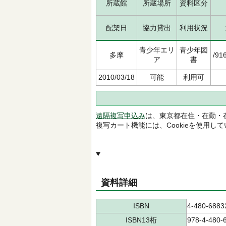
所蔵館
所蔵場所
資料区分
配架日
協力貸出
利用状況
青少年エリ
青少年図
多摩
/91
ア
書
2010/03/18
可能
利用可
遠隔複写申込み
は、東京都在住・在勤・
複写カート機能には、Cookieを使用し
資料詳細
ISBN
4-480-6883
ISBN13桁
978-4-480-