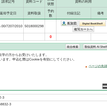
請求記号
資料コード
資料の利用
状態
予約
返却予定日
資料取扱
付録注記
備考
数
配架図
Digital BookShelf
6.00/7207/2010
5018000298
0
在学の方からお受けいたします。
ています。申込む際はCookieを有効にしてください。
ページの先
2-3
68832-3