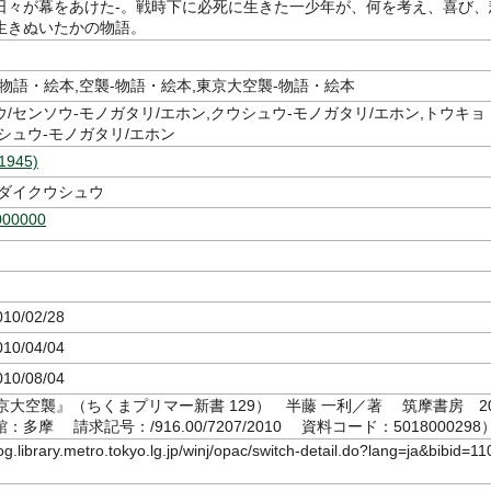
日々が幕をあけた-。戦時下に必死に生きた一少年が、何を考え、喜び、
生きぬいたかの物語。
物語・絵本,空襲-物語・絵本,東京大空襲-物語・絵本
/センソウ-モノガタリ/エホン,クウシュウ-モノガタリ/エホン,トウキョ
シュウ-モノガタリ/エホン
945)
 ダイクウシュウ
000000
10/02/28
10/04/04
10/08/04
京大空襲』（ちくまプリマー新書 129） 半藤 一利／著 筑摩書房 2
館：多摩 請求記号：/916.00/7207/2010 資料コード：5018000298
log.library.metro.tokyo.lg.jp/winj/opac/switch-detail.do?lang=ja&bibid=11