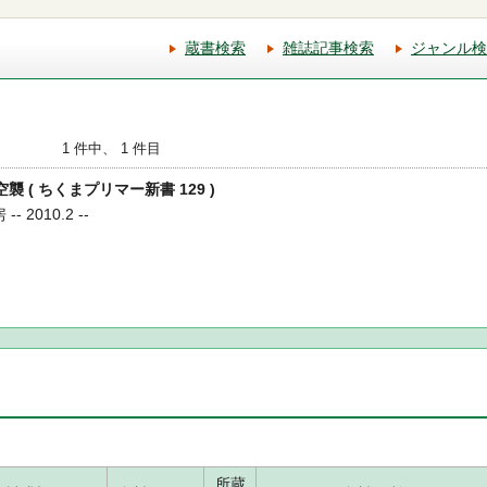
蔵書検索
雑誌記事検索
ジャンル検
1 件中、 1 件目
空襲 ( ちくまプリマー新書 129 )
 2010.2 --
所蔵