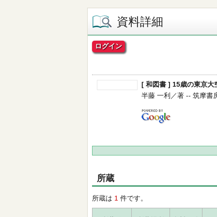
資料詳細
ログイン
[ 和図書 ] 15歳の東京大
半藤 一利／著 -- 筑摩書房 --
所蔵
所蔵は
1
件です。