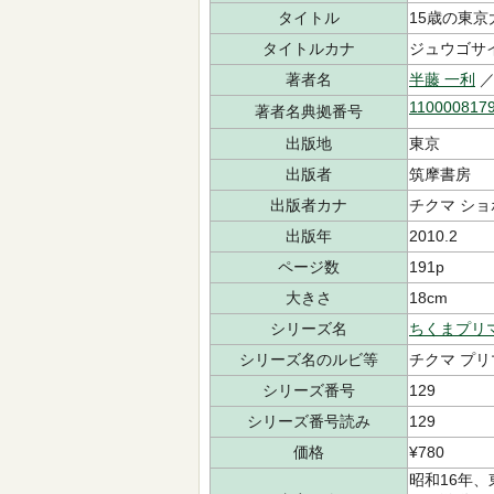
タイトル
15歳の東京
タイトルカナ
ジュウゴサイ
著者名
半藤 一利
／
110000817
著者名典拠番号
出版地
東京
出版者
筑摩書房
出版者カナ
チクマ ショ
出版年
2010.2
ページ数
191p
大きさ
18cm
シリーズ名
ちくまプリ
シリーズ名のルビ等
チクマ プリ
シリーズ番号
129
シリーズ番号読み
129
価格
¥780
昭和16年