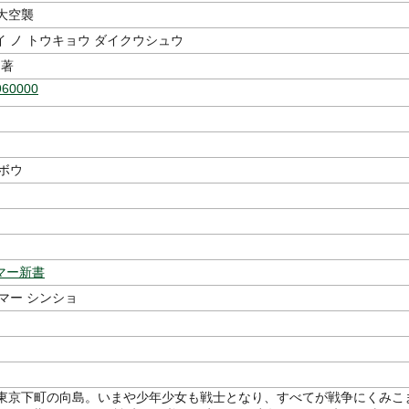
大空襲
 ノ トウキョウ ダイクウシュウ
著
960000
ボウ
マー新書
マー シンショ
、東京下町の向島。いまや少年少女も戦士となり、すべてが戦争にくみこ