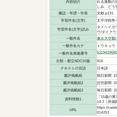
内容紹介
れる激動の
しみ、どう
書誌・年譜・年表
文献:p191
学習件名(文学)
太平洋戦争-
タイヘイヨウ
学習件名(文学)読み
ウ/ダイクウ
一般件名
東京大空襲(1
一般件名カナ
トウキョウ
511942900
一般件名典拠番号
分類：都立NDC10版
916
テキストの言語
日本語
書評掲載紙
朝日新聞 20
書評掲載紙2
読売新聞 20
書評掲載紙3
毎日新聞 20
『15歳の東
資料情報1
10.2（所蔵
https://cata
URL
014251