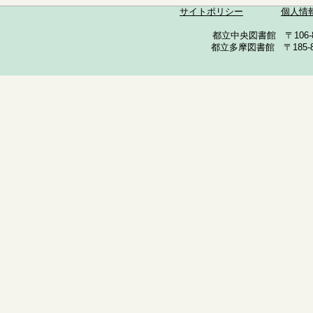
サイトポリシー
個人情
都立中央図書館 〒106-857
都立多摩図書館 〒185-852