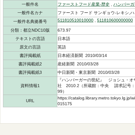
一般件名
ファーストフード産業-歴史
,
ハンバーガ
一般件名カナ
ファースト フード サンギョウ-レキシ,
511810510010000
,
511810600000000
一般件名典拠番号
分類：都立NDC10版
673.97
テキストの言語
日本語
原文の言語
英語
書評掲載紙
日本経済新聞 2010/03/14
書評掲載紙2
産経新聞 2010/03/28
書評掲載紙3
中日新聞・東京新聞 2010/03/28
『ハンバーガーの世紀』 ジョシュ・オザ
資料情報1
社 2010.2（所蔵館：中央 請求記号：/67
99）
https://catalog.library.metro.tokyo.lg.jp
URL
015175