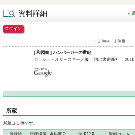
資料詳細
ログイン
1 件中、 1 件目
[ 和図書 ] ハンバーガーの世紀
ジョシュ・オザースキー／著 -- 河出書房新社 -- 2010.2
所蔵
所蔵は
1
件です。
所蔵館
所蔵場所
資料区分
請求記号
資料コード