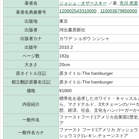
著者名
ジョシュ・オザースキー
／著,
市川 恵里
120002543310000
,
110003679850000
著者名典拠番号
出版地
東京
出版者
河出書房新社
出版者カナ
カワデ ショボウ シンシャ
出版年
2010.2
ページ数
182p
大きさ
20cm
原タイトル注記
原タイトル:The hamburger
都立翻訳原書名注記
原タイトル:The hamburger
価格
¥1800
標準化を追求したホワイト・キャッスル
内容紹介
ら、マクドナルド、3大チェーンのバー
想、経済、社会、文化をハンバーガーか
ファーストフード∥アメリカ合衆国∥歴史
一般件名
ア
ファースト フード∥アメリカ ガッシュウ
一般件名カナ
シュウコク∥レキシ,チェーンストア