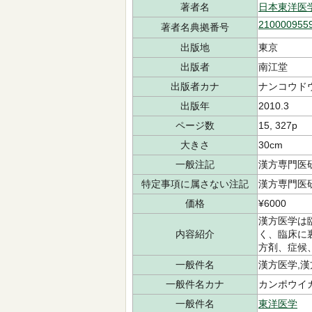
著者名
日本東洋医
210000955
著者名典拠番号
出版地
東京
出版者
南江堂
出版者カナ
ナンコウド
出版年
2010.3
ページ数
15, 327p
大きさ
30cm
一般注記
漢方専門医
特定事項に属さない注記
漢方専門医
価格
¥6000
漢方医学は
内容紹介
く、臨床に
方剤、症候
一般件名
漢方医学,漢
一般件名カナ
カンポウイ
一般件名
東洋医学