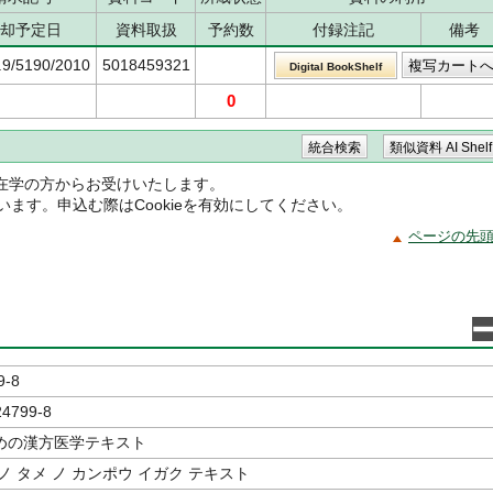
却予定日
資料取扱
予約数
付録注記
備考
.9/5190/2010
5018459321
Digital BookShelf
0
在学の方からお受けいたします。
ています。申込む際はCookieを有効にしてください。
ページの先
9-8
24799-8
めの漢方医学テキスト
ノ タメ ノ カンポウ イガク テキスト