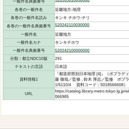
520103810050000
一般件名典拠番号
各巻の一般件名
近畿地方-地理
各巻の一般件名読み
キンキ チホウ-チリ
520242110030000
各巻の一般件名典拠番号
一般件名
近畿地方
一般件名カナ
キンキチホウ
一般件名典拠番号
520242100000000
分類：都立NDC10版
291
テキストの言語
日本語
『都道府県別日本地理 [4]』（ポプラディ
資料情報1
藤 徹哉／監修 , 鈴木 厚志／監修 ポプラ
1/5110/4 資料コード：5018566608）
https://catalog.library.metro.tokyo.lg.jp
URL
066985