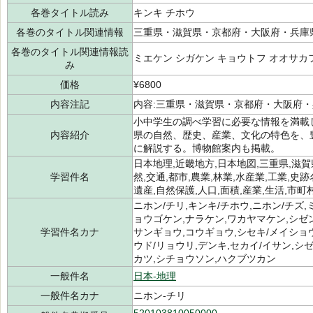
各巻タイトル読み
キンキ チホウ
各巻のタイトル関連情報
三重県・滋賀県・京都府・大阪府・兵庫
各巻のタイトル関連情報読
ミエケン シガケン キョウトフ オオサカ
み
価格
¥6800
内容注記
内容:三重県・滋賀県・京都府・大阪府
小中学生の調べ学習に必要な情報を満載
内容紹介
県の自然、歴史、産業、文化の特色を、
に解説する。博物館案内も掲載。
日本地理,近畿地方,日本地図,三重県,滋賀
学習件名
然,交通,都市,農業,林業,水産業,工業,史
遺産,自然保護,人口,面積,産業,生活,市町
ニホン/チリ,キンキ/チホウ,ニホン/チズ
ョウゴケン,ナラケン,ワカヤマケン,シゼン
学習件名カナ
サンギョウ,コウギョウ,シセキ/メイショウ
ウド/リョウリ,デンキ,セカイ/イサン,シ
カツ,シチョウソン,ハクブツカン
一般件名
日本-地理
一般件名カナ
ニホン-チリ