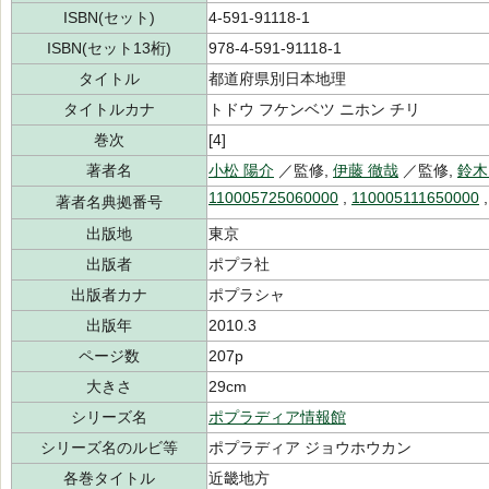
ISBN(セット)
4-591-91118-1
ISBN(セット13桁)
978-4-591-91118-1
タイトル
都道府県別日本地理
タイトルカナ
トドウ フケンベツ ニホン チリ
巻次
[4]
著者名
小松 陽介
／監修,
伊藤 徹哉
／監修,
鈴木
110005725060000
,
110005111650000
著者名典拠番号
出版地
東京
出版者
ポプラ社
出版者カナ
ポプラシャ
出版年
2010.3
ページ数
207p
大きさ
29cm
シリーズ名
ポプラディア情報館
シリーズ名のルビ等
ポプラディア ジョウホウカン
各巻タイトル
近畿地方