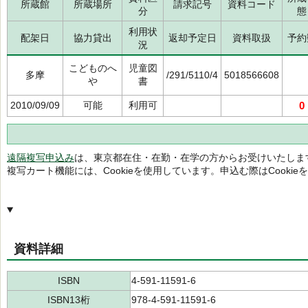
所蔵館
所蔵場所
請求記号
資料コード
分
態
利用状
配架日
協力貸出
返却予定日
資料取扱
予約
況
こどものへ
児童図
多摩
/291/5110/4
5018566608
や
書
2010/09/09
可能
利用可
0
遠隔複写申込み
は、東京都在住・在勤・在学の方からお受けいたしま
複写カート機能には、Cookieを使用しています。申込む際はCooki
資料詳細
ISBN
4-591-11591-6
ISBN13桁
978-4-591-11591-6