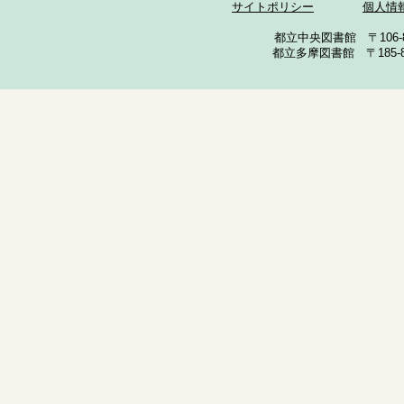
サイトポリシー
個人情
都立中央図書館 〒106-857
都立多摩図書館 〒185-852