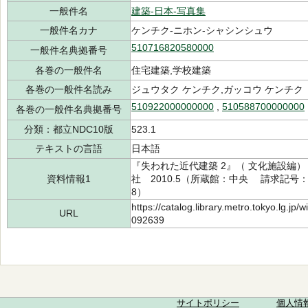
一般件名
建築-日本-写真集
一般件名カナ
ケンチク-ニホン-シャシンシュウ
510716820580000
一般件名典拠番号
各巻の一般件名
住宅建築,学校建築
各巻の一般件名読み
ジュウタク ケンチク,ガッコウ ケンチク
510922000000000
,
510588700000000
各巻の一般件名典拠番号
分類：都立NDC10版
523.1
テキストの言語
日本語
『失われた近代建築 2』（ 文化施設編）
資料情報1
社 2010.5（所蔵館：中央 請求記号：/52
8）
https://catalog.library.metro.tokyo.lg.jp
URL
092639
サイトポリシー
個人情