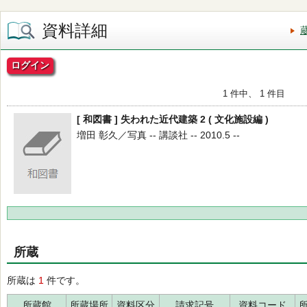
資料詳細
ログイン
1 件中、 1 件目
[ 和図書 ] 失われた近代建築 2 ( 文化施設編 )
増田 彰久／写真 -- 講談社 -- 2010.5 --
所蔵
所蔵は
1
件です。
所蔵館
所蔵場所
資料区分
請求記号
資料コード