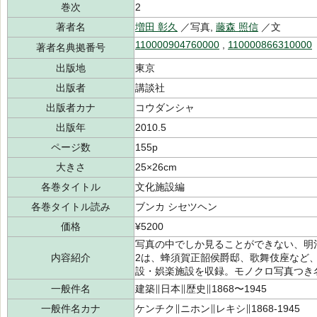
巻次
2
著者名
増田 彰久
／写真,
藤森 照信
／文
110000904760000
,
110000866310000
著者名典拠番号
出版地
東京
出版者
講談社
出版者カナ
コウダンシャ
出版年
2010.5
ページ数
155p
大きさ
25×26cm
各巻タイトル
文化施設編
各巻タイトル読み
ブンカ シセツヘン
価格
¥5200
写真の中でしか見ることができない、明
内容紹介
2は、蜂須賀正韶侯爵邸、歌舞伎座など
設・娯楽施設を収録。モノクロ写真つき
一般件名
建築∥日本∥歴史∥1868〜1945
一般件名カナ
ケンチク∥ニホン∥レキシ∥1868-1945