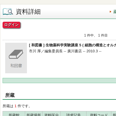
資料詳細
ログイン
1 件中、 1 件目
[ 和図書 ] 生物薬科学実験講座 5 ( 細胞の構造とオルガ
市川 厚／編集委員長 -- 廣川書店 -- 2010.3 --
所蔵
所蔵は
1
件です。
所蔵館
所蔵場所
資料区分
請求記号
資料コード