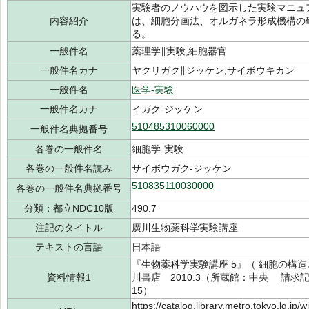
実験者のノウハウを図示した実験マニュ
内容紹介
は、細胞分画法、オルガネラ形成機構の
る。
一般件名
薬理学∥実験,細胞器官
一般件名カナ
ヤクリガク∥ジッケン,サイボウキカン
一般件名
医学-実験
一般件名カナ
イガク-ジッケン
510485310060000
一般件名典拠番号
各巻の一般件名
細胞学-実験
各巻の一般件名読み
サイボウガク-ジッケン
510835110030000
各巻の一般件名典拠番号
分類：都立NDC10版
490.7
注記のタイトル
廣川生物薬科学実験講座
テキストの言語
日本語
『生物薬科学実験講座 5』（ 細胞の構
資料情報1
川書店 2010.3（所蔵館：中央 請求記号：
15）
https://catalog.library.metro.tokyo.lg.jp