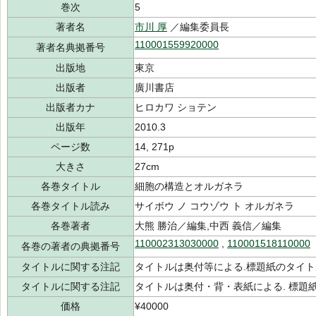
巻次
5
著者名
市川 厚
／編集委員長
110001559920000
著者名典拠番号
出版地
東京
出版者
廣川書店
出版者カナ
ヒロカワ ショテン
出版年
2010.3
ページ数
14, 271p
大きさ
27cm
各巻タイトル
細胞の構造とオルガネラ
各巻タイトル読み
サイボウ ノ コウゾウ ト オルガネラ
各巻著者
大熊 勝治／編集,中西 義信／編集
110002313030000
,
110001518110000
各巻の著者の典拠番号
タイトルに関する注記
タイトルは奥付等による.標題紙のタイト
タイトルに関する注記
タイトルは奥付・背・表紙による. 標題
価格
¥40000