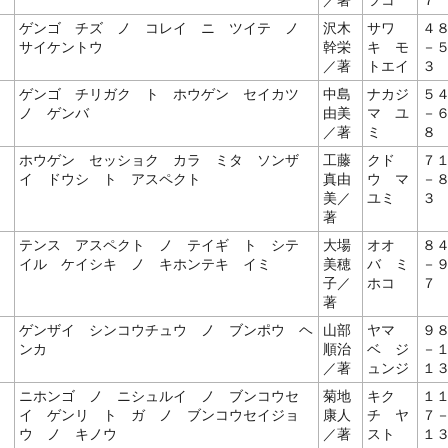
／著
ツコ
７
ゲンゴ チズ ノ コレイ ニ ツイテ ノ
沢木
サワ
４
サイケントウ
幹栄
キ モ
－
／著
トエイ
３
ゲンゴ チリガク ト ホウゲン セイカツ
中島
ナカジ
５
ノ ゲンバ
由美
マ ユ
－
／著
ミ
８
ホウゲン セッショク カラ ミタ ソンザ
工藤
クド
７
イ ドウシ ト アスペクト
真由
ウ マ
－
美／
ユミ
３
著
テンス アスペクト ノ テイギ ト シテ
大場
オオ
８
イル ケイシキ ノ キホンテキ イミ
美穂
バ ミ
－
子／
ホコ
７
著
ゲンザイ シンコウチュウ ノ ブンポウ ヘ
山部
ヤマ
９
ンカ
順治
ベ ジ
－
／著
ュンジ
１
ニホンゴ ノ ニシュルイ ノ ブンコウセ
菊地
キク
１
イ ゲンリ ト ガ ノ ブンコウセイジョ
康人
チ ヤ
７
ウ ノ キノウ
／著
スト
１