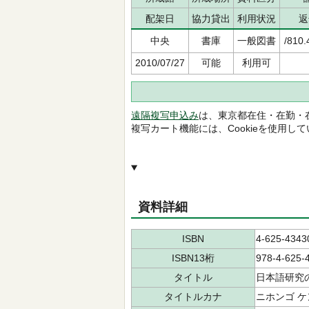
配架日
協力貸出
利用状況
返
中央
書庫
一般図書
/810.
2010/07/27
可能
利用可
遠隔複写申込み
は、東京都在住・在勤・
複写カート機能には、Cookieを使用し
資料詳細
ISBN
4-625-4343
ISBN13桁
978-4-625-
タイトル
日本語研究の
タイトルカナ
ニホンゴ ケ