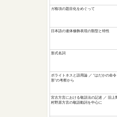
ガ格項の題目化をめぐって
日本語の連体修飾表現の類型と特性
形式名詞
ポライトネスと語用論 ／ “はだかの命令
形”の考察から
宮古方言における敬語法の記述 ／ 旧上
村野原方言の敬語動詞を中心に