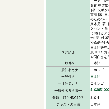
ァー 籾山洋
変化 中道知
∥著. 文献
南澤∥著. 
のためのパ
真木男∥著.
クセント 新
におけるアク
光∥著. 付
松森晶子∥著
日本語研究
内容紹介
地理学と方
や面白さを
一般件名
日本語
一般件名カナ
ニホンゴ
一般件名
日本語
一般件名カナ
ニホンゴ
510395100
一般件名典拠番号
分類：都立NDC10版
810.4
テキストの言語
日本語