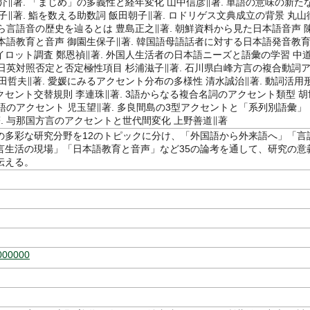
介∥著. 「まじめ」の多義性と経年変化 山中信彦∥著. 単語の意味の新た
子∥著. 鮨を数える助数詞 飯田朝子∥著. ロドリゲス文典成立の背景 丸山
から言語音の歴史を辿るとは 豊島正之∥著. 朝鮮資料から見た日本語音声 
日本語教育と音声 御園生保子∥著. 韓国語母語話者に対する日本語発音教
イロット調査 鄭恩禎∥著. 外国人生活者の日本語ニーズと語彙の学習 中
 日英対照否定と否定極性項目 杉浦滋子∥著. 石川県白峰方言の複合動詞
田哲夫∥著. 愛媛にみるアクセント分布の多様性 清水誠治∥著. 動詞活用
セント交替規則 李連珠∥著. 3語からなる複合名詞のアクセント類型 胡
属語のアクセント 児玉望∥著. 多良間島の3型アクセントと「系列別語彙」
. 与那国方言のアクセントと世代間変化 上野善道∥著
の多彩な研究分野を12のトピックに分け、「外国語から外来語へ」「言
言生活の現場」「日本語教育と音声」など35の論考を通して、研究の意
伝える。
000000