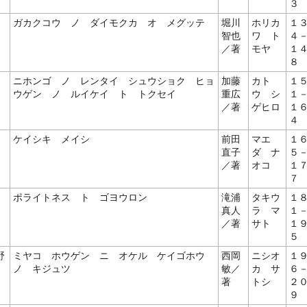
３
ガカクコウ ノ ダイモクカ オ メグッテ
堀川
ホリカ
１
智也
ワ ト
４
／著
モヤ
１
８
ニホンゴ ノ レンタイ シュウショク ヒョ
加藤
カト
１
ウゲン ノ ルイケイ ト トクセイ
重広
ウ シ
１
／著
ゲヒロ
１
４
ケイシキ メイシ
前田
マエ
１
直子
ダ ナ
５
／著
オコ
１
７
ポライトネス ト ゴヨウロン
滝浦
タキウ
１
真人
ラ マ
１
／著
サト
１
５
野
ミヤコ ホウゲン ニ オケル ケイゴホウ
西岡
ニシオ
１
ノ キジュツ
敏／
カ サ
６
著
トシ
２
９