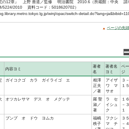
の12章』 上野 善道／監修 明治書院 2010.6（所蔵館：中央 請
4/5224/2010 資料コード：5018620702）
log.library.metro.tokyo.lg.jp/winj/opac/switch-detail.do?lang=ja&bibid=11
ページの先
著者
著者名
ペ
内容ヨミ
名
ヨミ
ジ
定
ガイコクゴ カラ ガイライゴ エ
相澤
アイザ
３
正夫
ワ マ
１
／著
サオ
大
オツカレサマ デス オ メグッテ
羅 聖
ラ セ
１
淑／
イシュ
－
著
ク
１
ブンプ オ ドウ ヨムカ
福嶋
フクシ
３
秩子
マ チ
－