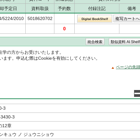
却予定日
資料取扱
予約数
付録注記
備考
4/5224/2010
5018620702
Digital BookShelf
0
在学の方からお受けいたします。
ています。申込む際はCookieを有効にしてください。
ページの先
0-3
43430-3
12章
ンキュウ ノ ジュウニショウ