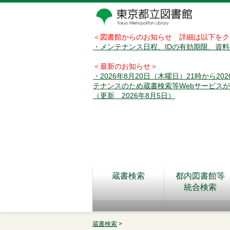
＜図書館からのお知らせ 詳細は以下をク
・メンテナンス日程、IDの有効期限、資
＜最新のお知らせ＞
・2026年8月20日（木曜日）21時から2
テナンスのため蔵書検索等Webサービス
（更新 2026年8月5日）
蔵書検索
都内図書館等
統合検索
蔵書検索
>