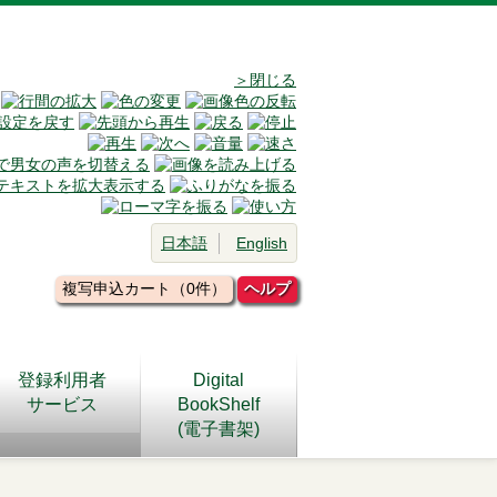
＞閉じる
日本語
English
複写申込カート（0件）
ヘルプ
登録利用者
Digital
サービス
BookShelf
(電子書架)