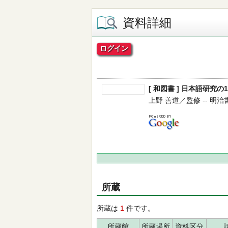
資料詳細
ログイン
[ 和図書 ] 日本語研究の
上野 善道／監修 -- 明治書院 
所蔵
所蔵は
1
件です。
所蔵館
所蔵場所
資料区分