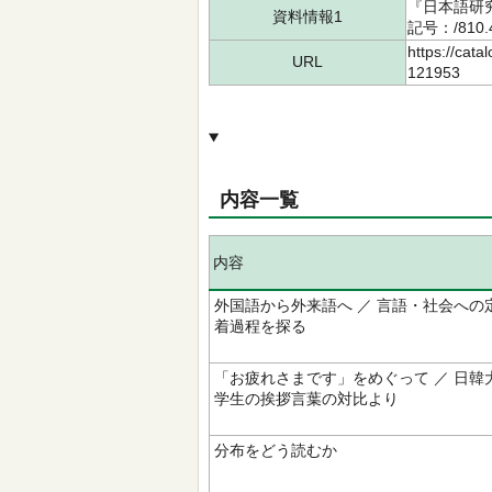
『日本語研究
資料情報1
記号：/810.
https://cata
URL
121953
内容一覧
内容
外国語から外来語へ ／ 言語・社会への
着過程を探る
「お疲れさまです」をめぐって ／ 日韓
学生の挨拶言葉の対比より
分布をどう読むか