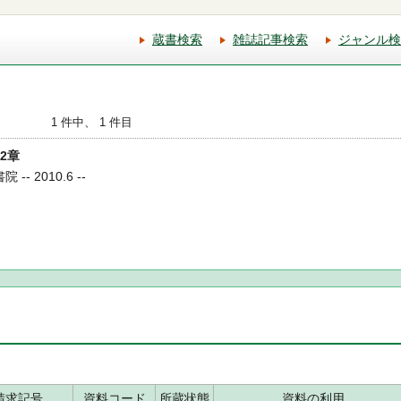
蔵書検索
雑誌記事検索
ジャンル検
1 件中、 1 件目
12章
-- 2010.6 --
請求記号
資料コード
所蔵状態
資料の利用