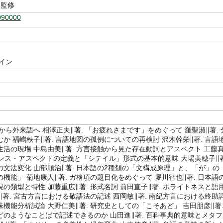
監修
090000
イン
から外来語へ 相澤正夫∥著. 「お疲れさまです」をめぐって 羅聖淑∥著. 
か 福嶋秩子∥著. 言語地図の孤例についての再検討 沢木幹栄∥著. 言語
生活の現場 中島由美∥著. 方言接触から見た存在動詞とアスペクト 工藤
テンス・アスペクトの定義と「シテイル」形式の基本的意味 大場美穂子∥著
の文法変化 山部順治∥著. 日本語の2種類の「文構成原理」と、「が」の
機能」 菊地康人∥著. ガ格項の題目化をめぐって 堀川智也∥著. 日本語
の類型と特性 加藤重広∥著. 形式名詞 前田直子∥著. ポライトネスと語
∥著. 宮古方言における敬語法の記述 西岡敏∥著. 南紀方言における終助
機能分析試論 大野仁美∥著. 研究史としての「こそあど」 吉田朋彦∥著
どのようなことばで記述できるのか 山田進∥著. 百科事典的意味とメタフ