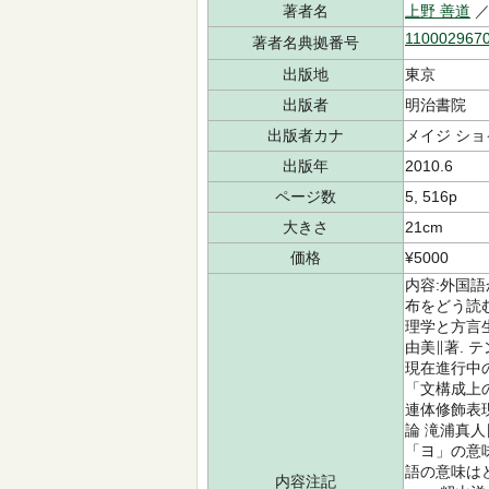
著者名
上野 善道
／
110002967
著者名典拠番号
出版地
東京
出版者
明治書院
出版者カナ
メイジ ショ
出版年
2010.6
ページ数
5, 516p
大きさ
21cm
価格
¥5000
内容:外国語
布をどう読む
理学と方言
由美∥著. 
現在進行中
「文構成上の
連体修飾表現
論 滝浦真人
「ヨ」の意味
語の意味は
内容注記