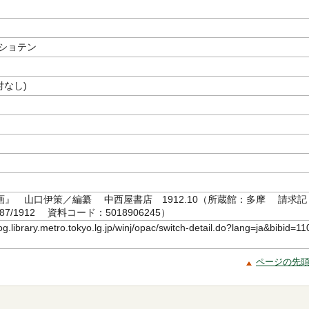
 ショテン
付なし)
画』 山口伊策／編纂 中西屋書店 1912.10（所蔵館：多摩 請求記
087/1912 資料コード：5018906245）
log.library.metro.tokyo.lg.jp/winj/opac/switch-detail.do?lang=ja&bibid=11
ページの先