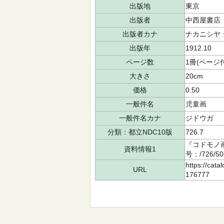
出版地
東京
出版者
中西屋書店
出版者カナ
ナカニシヤ
出版年
1912.10
ページ数
1冊(ページ
大きさ
20cm
価格
0.50
一般件名
児童画
一般件名カナ
ジドウガ
分類：都立NDC10版
726.7
『コドモノ
資料情報1
号：/726/5
https://cata
URL
176777