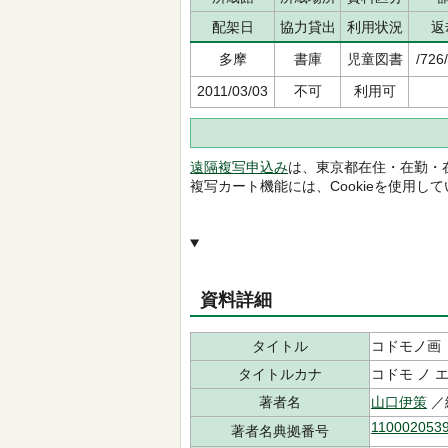
配架日
協力貸出
利用状況
返
多摩
書庫
児童図書
/726
2011/03/03
不可
利用可
遠隔複写申込み
は、東京都在住・在勤・
複写カート機能には、Cookieを使用し
資料詳細
タイトル
コドモノ画
タイトルカナ
コドモ ノ 
著者名
山口伊策
／
110002053
著者名典拠番号