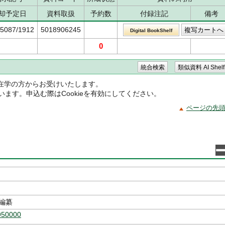
却予定日
資料取扱
予約数
付録注記
備考
/5087/1912
5018906245
Digital BookShelf
0
在学の方からお受けいたします。
ています。申込む際はCookieを有効にしてください。
ページの先
エ
編纂
950000