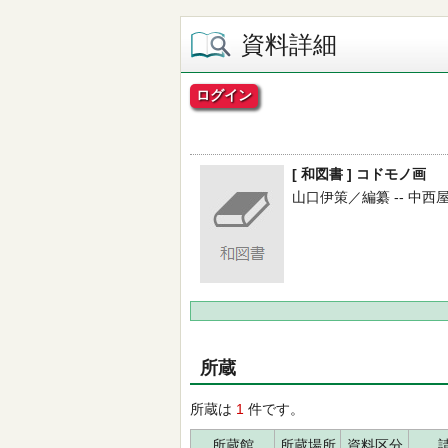
資料詳細
ログイン
[ 和図書 ] コドモノ画
山口伊策／編纂 -- 中西屋書店 
所蔵
所蔵は
1
件です。
所蔵館
所蔵場所
資料区分