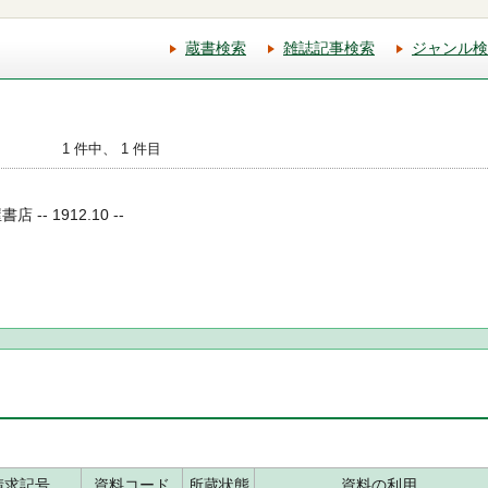
蔵書検索
雑誌記事検索
ジャンル検
1 件中、 1 件目
-- 1912.10 --
請求記号
資料コード
所蔵状態
資料の利用