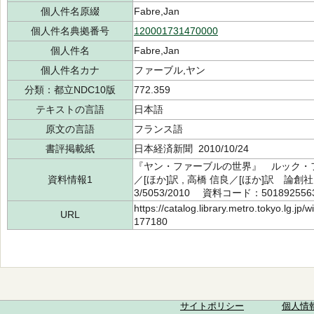
個人件名原綴
Fabre,Jan
個人件名典拠番号
120001731470000
個人件名
Fabre,Jan
個人件名カナ
ファーブル,ヤン
分類：都立NDC10版
772.359
テキストの言語
日本語
原文の言語
フランス語
書評掲載紙
日本経済新聞 2010/10/24
『ヤン・ファーブルの世界』 ルック・ファ
資料情報1
／[ほか]訳 , 高橋 信良／[ほか]訳 論創
3/5053/2010 資料コード：501892556
https://catalog.library.metro.tokyo.lg.jp
URL
177180
サイトポリシー
個人情