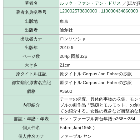
著者名
ルック・ファン・デン・ドリス
／[ほか]
120002573800000
,
110000434860000
著者名典拠番号
出版地
東京
出版者
論創社
出版者カナ
ロンソウシャ
出版年
2010.9
ページ数
284p 図版32p
大きさ
21cm
原タイトル注記
原タイトル:Corpus Jan Fabreの抄訳
都立翻訳原書名注記
原タイトル:Corpus Jan Fabreの抄訳
価格
¥3500
テーマの探査、具体的事物の収集、モン
内容紹介
ブルの劇作品「鸚鵡とモルモット」の創
てを紹介する。女性の裸身など衝撃的な
書誌・年譜・年表
ヤン・ファーブル舞台年譜:p268〜284
個人件名
Fabre,Jan(1958-)
個人件名カナ
ファーブル ヤン