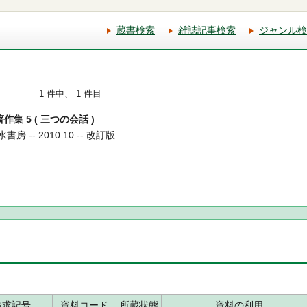
蔵書検索
雑誌記事検索
ジャンル検
1 件中、 1 件目
作集 5 ( 三つの会話 )
房 -- 2010.10 -- 改訂版
請求記号
資料コード
所蔵状態
資料の利用