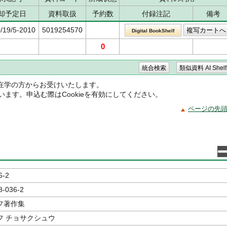
却予定日
資料取扱
予約数
付録注記
備考
/19/5-2010
5019254570
Digital BookShelf
0
在学の方からお受けいたします。
ています。申込む際はCookieを有効にしてください。
ページの先
6-2
8-036-2
フ著作集
フ チョサクシュウ