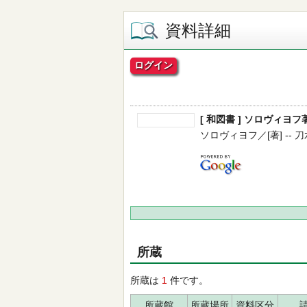
資料詳細
ログイン
[ 和図書 ] ソロヴィヨフ著
ソロヴィヨフ／[著] -- 刀水書
所蔵
所蔵は
1
件です。
所蔵館
所蔵場所
資料区分