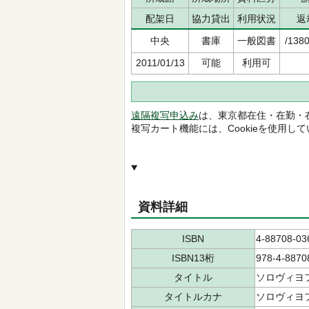
配架日
協力貸出
利用状況
返
中央
書庫
一般図書
/1380
2011/01/13
可能
利用可
遠隔複写申込み
は、東京都在住・在勤・
複写カート機能には、Cookieを使用し
資料詳細
ISBN
4-88708-03
ISBN13桁
978-4-8870
タイトル
ソロヴィヨ
タイトルカナ
ソロヴィヨ