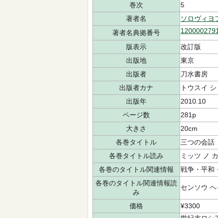
巻次
5
著者名
ソロヴィヨ
120000279
著者名典拠番号
版表示
改訂版
出版地
東京
出版者
刀水書房
出版者カナ
トウスイ 
出版年
2010.10
ページ数
281p
大きさ
20cm
各巻タイトル
三つの会話
各巻タイトル読み
ミッツ ノ 
各巻のタイトル関連情報
戦争・平和
各巻のタイトル関連情報読
センソウ ヘ
み
価格
¥3300