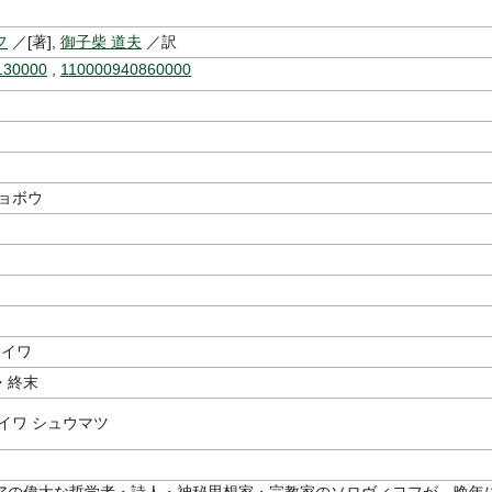
フ
／[著],
御子柴 道夫
／訳
130000
,
110000940860000
ショボウ
カイワ
・終末
イワ シュウマツ