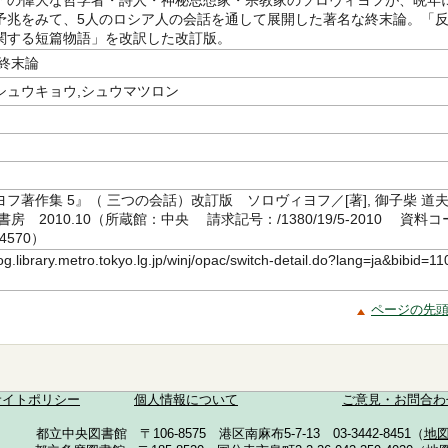
アの偉大な哲学者・詩人・神秘思想家・宗教家のソロヴィヨフが、晩年
予兆をみて、5人のロシア人の会話を通して展開した著名な終末論。「
関する短篇物語」を改訳した改訂版。
,終末論
シュウキョウ,シュウマツロン
フ著作集 5』（ 三つの会話）改訂版 ソロヴィヨフ／[著], 御子柴 道
房 2010.10（所蔵館：中央 請求記号：/1380/19/5-2010 資料コ
4570）
log.library.metro.tokyo.lg.jp/winj/opac/switch-detail.do?lang=ja&bibid=11
ページの先
サイトポリシー
個人情報について
ご意見・お問合わ
都立中央図書館 〒106-8575 港区南麻布5-7-13 03-3442-8451（
地