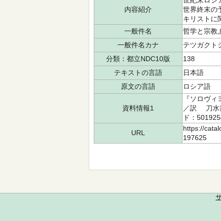
世紀末ロシ
内容紹介
世界終末の
キリストに
一般件名
哲学と宗教
一般件名カナ
テツガクト
分類：都立NDC10版
138
テキストの言語
日本語
原文の言語
ロシア語
『ソロヴィヨ
資料情報1
／訳 刀水書
ド：501925
https://cata
URL
197625