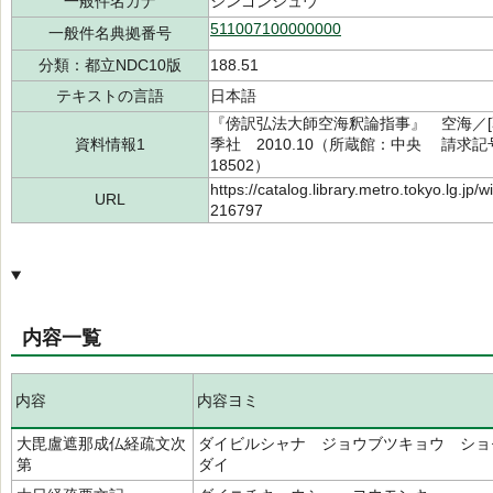
一般件名カナ
シンゴンシュウ
511007100000000
一般件名典拠番号
分類：都立NDC10版
188.51
テキストの言語
日本語
『傍訳弘法大師空海釈論指事』 空海／[著]
資料情報1
季社 2010.10（所蔵館：中央 請求記号：/
18502）
https://catalog.library.metro.tokyo.lg.jp
URL
216797
内容一覧
内容
内容ヨミ
大毘盧遮那成仏経疏文次
ダイビルシャナ ジョウブツキョウ ショ
第
ダイ