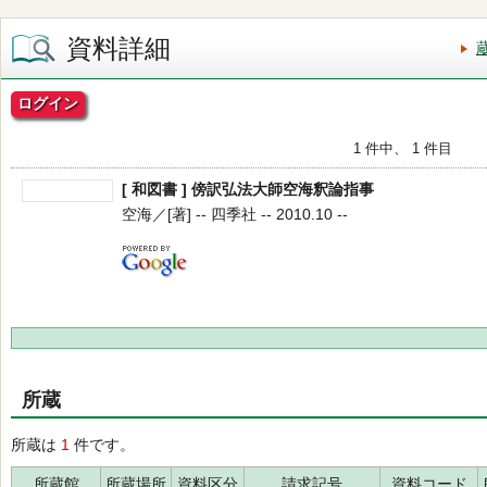
資料詳細
ログイン
1 件中、 1 件目
[ 和図書 ] 傍訳弘法大師空海釈論指事
空海／[著] -- 四季社 -- 2010.10 --
所蔵
所蔵は
1
件です。
所蔵館
所蔵場所
資料区分
請求記号
資料コード