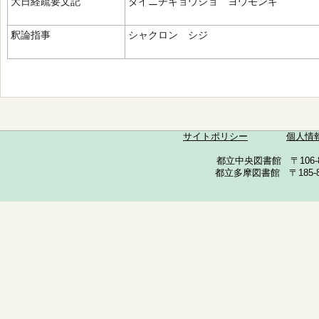
大日経疏要文記
ダイニチキョウショ ヨウモンキ
釈論指事
シャクロン シジ
サイトポリシー
個人情
都立中央図書館 〒106-857
都立多摩図書館 〒185-852