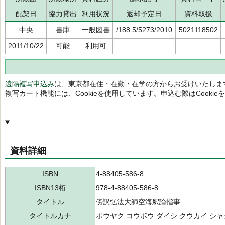
配架日
協力貸出
利用状況
返却予定日
資料取扱
中央
書庫
一般図書
/188.5/5273/2010
5021118502
2011/10/22
可能
利用可
遠隔複写申込み
は、東京都在住・在勤・在学の方からお受けいたしま
複写カート機能には、Cookieを使用しています。申込む際はCooki
資料詳細
ISBN
4-88405-586-8
ISBN13桁
978-4-88405-586-8
タイトル
傍訳弘法大師空海釈論指事
タイトルカナ
ボウヤク コウボウ ダイシ クウカイ シャ