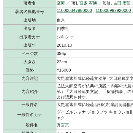
著者名
空海
／[著],
宮坂 宥勝
／監修,
吉田 宏晢
110000347950000
,
110000962920000
著者名典拠番号
出版地
東京
出版者
四季社
出版者カナ
シキシャ
出版年
2010.10
ページ数
396p
大きさ
22cm
価格
¥16000
内容注記
大毘盧遮那成仏経疏文次第. 大日経疏要文
弘法大師空海が仏典の所説・内容の大意
内容紹介
第」「大日経疏要文記」「釈論指事」の
よび語釈を付す。
一般件名
大毘盧遮那成仏経疏∥評釈,釈摩訶衍論∥
ダイビルシャナ ジョウブツ キョウショ
一般件名カナ
ャク
一般件名
真言宗