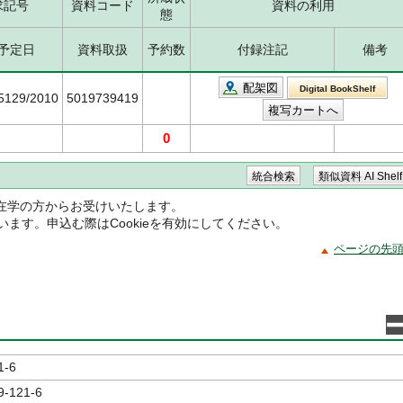
求記号
資料コード
資料の利用
態
予定日
資料取扱
予約数
付録注記
備考
配架図
Digital BookShelf
/5129/2010
5019739419
0
在学の方からお受けいたします。
ています。申込む際はCookieを有効にしてください。
ページの先
1-6
9-121-6