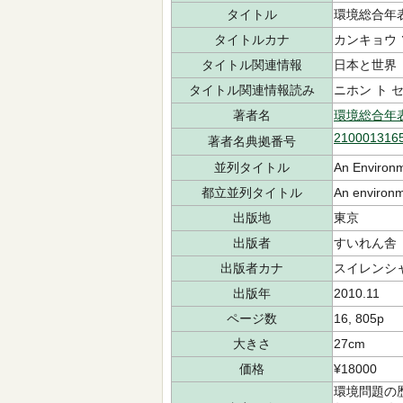
タイトル
環境総合年
タイトルカナ
カンキョウ 
タイトル関連情報
日本と世界
タイトル関連情報読み
ニホン ト 
著者名
環境総合年
210001316
著者名典拠番号
並列タイトル
An Environm
都立並列タイトル
An environm
出版地
東京
出版者
すいれん舎
出版者カナ
スイレンシ
出版年
2010.11
ページ数
16, 805p
大きさ
27cm
価格
¥18000
環境問題の