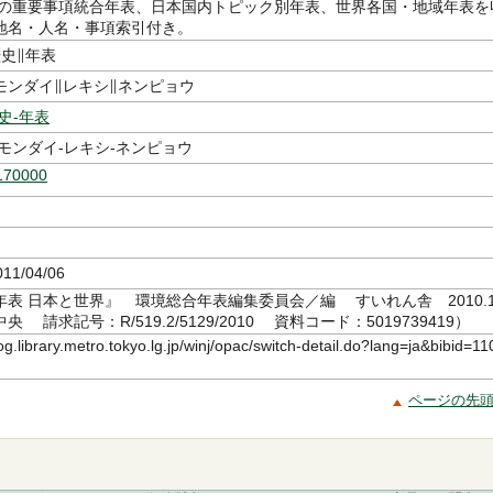
5年の重要事項統合年表、日本国内トピック別年表、世界各国・地域年表を
地名・人名・事項索引付き。
史∥年表
モンダイ∥レキシ∥ネンピョウ
史-年表
モンダイ-レキシ-ネンピョウ
170000
11/04/06
表 日本と世界』 環境総合年表編集委員会／編 すいれん舎 2010.1
 請求記号：R/519.2/5129/2010 資料コード：5019739419）
log.library.metro.tokyo.lg.jp/winj/opac/switch-detail.do?lang=ja&bibid=11
ページの先