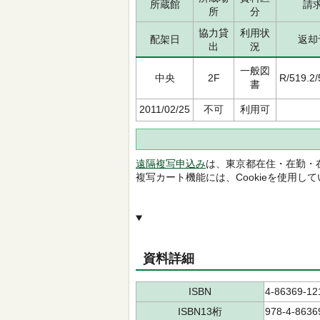
所蔵館
請
所
分
協力貸
利用状
配架日
返却
出
況
一般図
中央
2F
R/519.2
書
2011/02/25
不可
利用可
遠隔複写申込み
は、東京都在住・在勤・
複写カート機能には、Cookieを使用し
資料詳細
ISBN
4-86369-12
ISBN13桁
978-4-8636