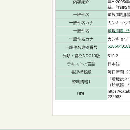
内容紹介
年〜200
録。詳細な
一般件名
環境問題∥歴
一般件名カナ
カンキョウ
一般件名
環境問題-歴
一般件名カナ
カンキョウ 
510604010
一般件名典拠番号
分類：都立NDC10版
519.2
テキストの言語
日本語
書評掲載紙
毎日新聞 20
『環境総合年
資料情報1
（所蔵館：中央
https://cata
URL
222983