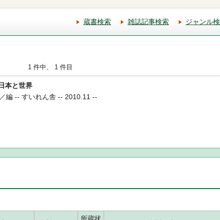
蔵書検索
雑誌記事検索
ジャンル検
1 件中、 1 件目
 日本と世界
- すいれん舎 -- 2010.11 --
所蔵状