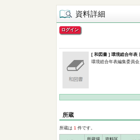
資料詳細
ログイン
[ 和図書 ] 環境総合年表
環境総合年表編集委員会／編 -
所蔵
所蔵は
1
件です。
所蔵場
資料区