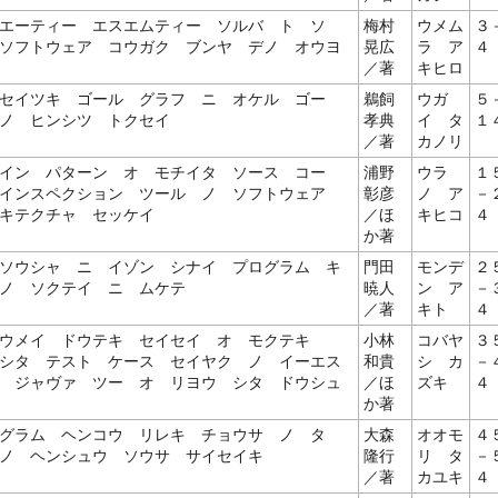
エーティー エスエムティー ソルバ ト ソ
梅村
ウメム
３
ソフトウェア コウガク ブンヤ デノ オウヨ
晃広
ラ ア
４
／著
キヒロ
セイツキ ゴール グラフ ニ オケル ゴー
鵜飼
ウガ
５
ノ ヒンシツ トクセイ
孝典
イ タ
１
／著
カノリ
イン パターン オ モチイタ ソース コー
浦野
ウラ
１
 インスペクション ツール ノ ソフトウェア
彰彦
ノ ア
－
キテクチャ セッケイ
／ほ
キヒコ
４
か著
ソウシャ ニ イゾン シナイ プログラム キ
門田
モンデ
２
ノ ソクテイ ニ ムケテ
暁人
ン ア
－
／著
キト
４
ョウメイ ドウテキ セイセイ オ モクテキ
小林
コバヤ
３
シタ テスト ケース セイヤク ノ イーエス
和貴
シ カ
－
 ジャヴァ ツー オ リヨウ シタ ドウシュ
／ほ
ズキ
４
か著
グラム ヘンコウ リレキ チョウサ ノ タ
大森
オオモ
４
ノ ヘンシュウ ソウサ サイセイキ
隆行
リ タ
－
／著
カユキ
４