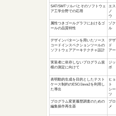
SAT/SMTソルバとそのソフトウェ
エス
ア工学分野での応用
ノ 
ウ
属性つきゴールグラフにおけるゴ
ゾク
ールの品質特性
ル 
デザインパターンを用いたソース
デザ
コードインスペクションツールの
ド
ソフトウェアアーキテクチャ設計
アー
実装者に依存しないプログラム規
ジッ
模の測定に向けて
ボ 
表明動的生成を目的としたテスト
ヒ
ケース制約のESC/Java2を利用し
ト 
た導出
シー
ツ
プログラム変更履歴調査のための
プロ
編集操作再生器
メ 