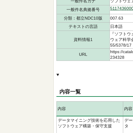
一般件名カナ
ソフトウェ
511743600
一般件名典拠番号
分類：都立NDC10版
007.63
テキストの言語
日本語
『ソフトウェ
資料情報1
ウェア科学会
55/5378/
https://cata
URL
234328
内容一覧
内容
内容
データマイニング技術を応用した
デー
ソフトウェア構築・保守支援
タ 