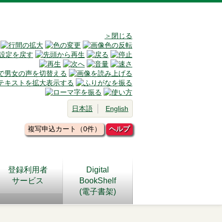
＞閉じる
日本語
English
複写申込カート（0件）
ヘルプ
登録利用者
Digital
サービス
BookShelf
(電子書架)