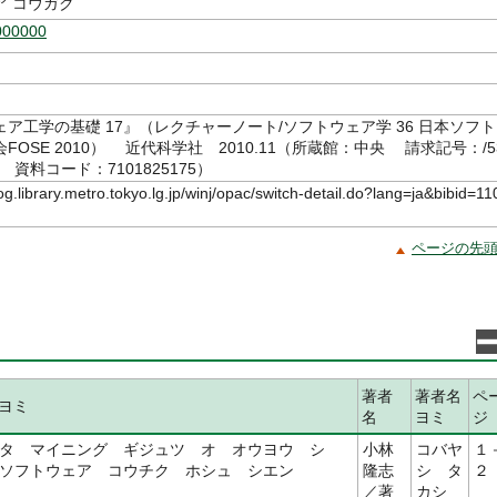
ア コウガク
000000
ア工学の基礎 17』（レクチャーノート/ソフトウェア学 36 日本ソフト
FOSE 2010） 近代科学社 2010.11（所蔵館：中央 請求記号：/5
17 資料コード：7101825175）
log.library.metro.tokyo.lg.jp/winj/opac/switch-detail.do?lang=ja&bibid=11
ページの先
著者
著者名
ペ
ヨミ
名
ヨミ
ジ
タ マイニング ギジュツ オ オウヨウ シ
小林
コバヤ
１
ソフトウェア コウチク ホシュ シエン
隆志
シ タ
２
／著
カシ