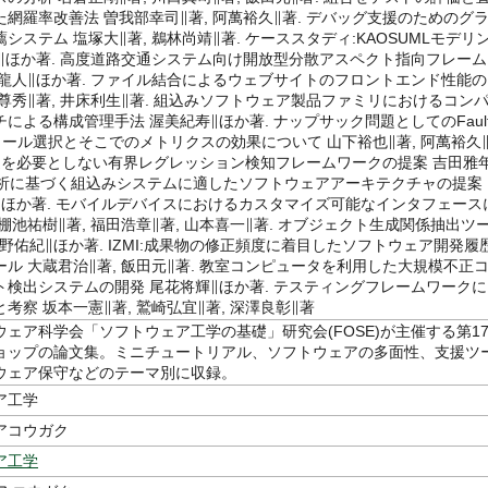
網羅率改善法 曽我部幸司∥著, 阿萬裕久∥著. デバッグ支援のためのグ
システム 塩塚大∥著, 鵜林尚靖∥著. ケーススタディ:KAOSUMLモデリ
三∥ほか著. 高度道路交通システム向け開放型分散アスペクト指向フレーム
瀬龍人∥ほか著. ファイル結合によるウェブサイトのフロントエンド性能の
尊秀∥著, 井床利生∥著. 組込みソフトウェア製品ファミリにおけるコン
による構成管理手法 渥美紀寿∥ほか著. ナップサック問題としてのFault
ジュール選択とそこでのメトリクスの効果について 山下裕也∥著, 阿萬裕久
記述を必要としない有界レグレッション検知フレームワークの提案 吉田雅
例分析に基づく組込みシステムに適したソフトウェアアーキテクチャの提案
∥ほか著. モバイルデバイスにおけるカスタマイズ可能なインタフェース
棚池祐樹∥著, 福田浩章∥著, 山本喜一∥著. オブジェクト生成関係抽出ツ
 中野佑紀∥ほか著. IZMI:成果物の修正頻度に着目したソフトウェア開発履
ル 大蔵君治∥著, 飯田元∥著. 教室コンピュータを利用した大規模不正
ト検出システムの開発 尾花将輝∥ほか著. テスティングフレームワークに
考察 坂本一憲∥著, 鷲崎弘宜∥著, 深澤良彰∥著
ェア科学会「ソフトウェア工学の基礎」研究会(FOSE)が主催する第1
ョップの論文集。ミニチュートリアル、ソフトウェアの多面性、支援ツ
ウェア保守などのテーマ別に収録。
ア工学
アコウガク
ア工学