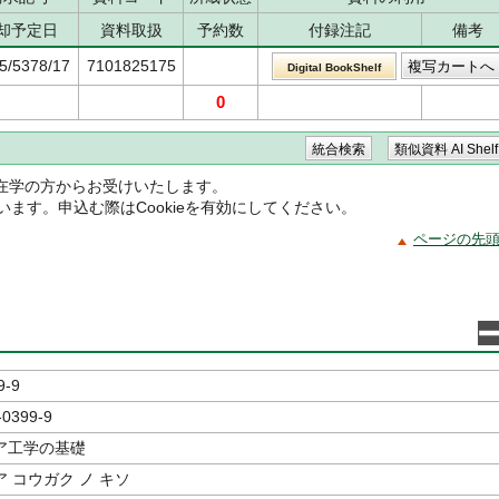
却予定日
資料取扱
予約数
付録注記
備考
5/5378/17
7101825175
Digital BookShelf
0
在学の方からお受けいたします。
ています。申込む際はCookieを有効にしてください。
ページの先
9-9
-0399-9
ア工学の基礎
 コウガク ノ キソ