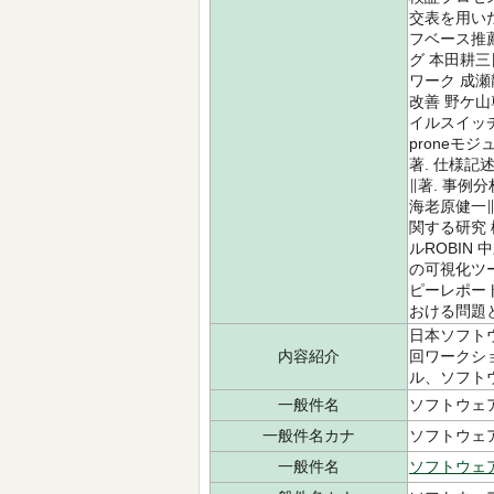
交表を用いた
フベース推薦
グ 本田耕
ワーク 成
改善 野ケ山
イルスイッチ
proneモ
著. 仕様
∥著. 事
海老原健一
関する研究 
ルROBIN
の可視化ツー
ピーレポー
おける問題と
日本ソフトウ
内容紹介
回ワークシ
ル、ソフト
一般件名
ソフトウェ
一般件名カナ
ソフトウェ
一般件名
ソフトウェ