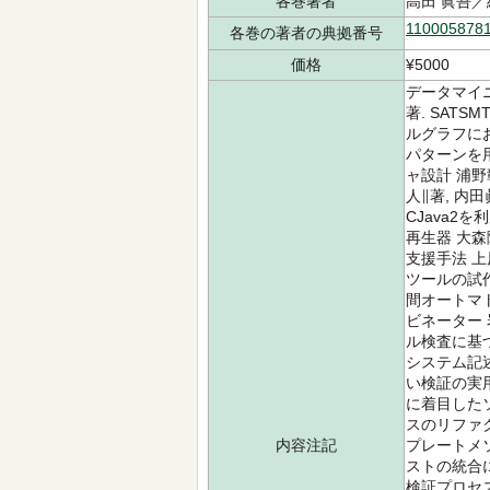
各巻著者
高田 眞吾／
110005878
各巻の著者の典拠番号
価格
¥5000
データマイ
著. SAT
ルグラフにお
パターンを
ャ設計 浦
人∥著, 内
CJava2
再生器 大森
支援手法 上
ツールの試作
間オートマ
ビネーター 
ル検査に基づ
システム記
い検証の実
に着目したソ
スのリファク
内容注記
プレートメ
ストの統合
検証プロセス