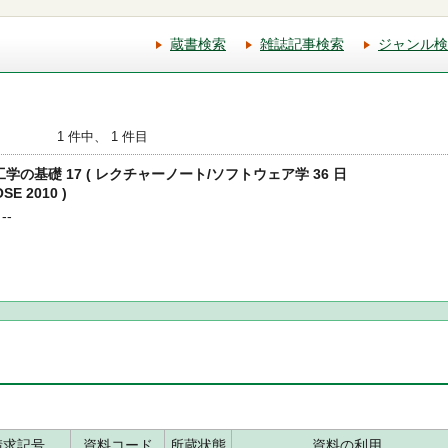
蔵書検索
雑誌記事検索
ジャンル検
1 件中、 1 件目
工学の基礎 17 ( レクチャーノート/ソフトウェア学 36 日
 2010 )
--
請求記号
資料コード
所蔵状態
資料の利用