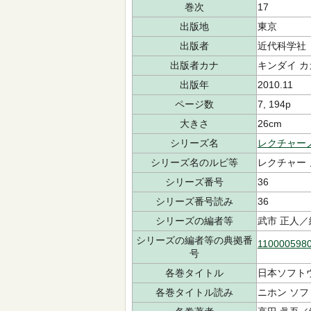
巻次
17
出版地
東京
出版者
近代科学社
出版者カナ
キンダイ 
出版年
2010.11
ページ数
7, 194p
大きさ
26cm
シリーズ名
レクチャー
シリーズ名のルビ等
レクチャー
シリーズ番号
36
シリーズ番号読み
36
シリーズの編者等
武市 正人／
シリーズの編者等の典拠番
110000598
号
各巻タイトル
日本ソフトウ
各巻タイトル読み
ニホン ソフ