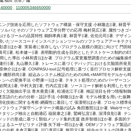
編,福田 浩章／編
140000
,
110005346650000
ニング技術を応用したソフトウェア構築・保守支援 小林隆志∥著, 林晋平
SMTソルバとそのソフトウェア工学分野での応用 梅村晃広∥著. 属性つきゴ
けるゴールの品質特性 鵜飼孝典∥著, 林晋平∥著, 佐伯元司∥著. デザイ
用いたソースコードインスペクションツールのソフトウェアアーキテク
野彰彦∥ほか著. 実装者に依存しないプログラム規模の測定に向けて 門田
田眞司∥著, 松本健一∥著. 表明動的生成を目的としたテストケース制約のE
を利用した導出 小林和貴∥ほか著. プログラム変更履歴調査のための編集操
隆行∥著, 丸山勝久∥著. トレースに基づくデバッグにおける欠陥箇所発
原伸介∥ほか著. CONPASU-tool:記号処理に基づく並行プロセス解析支援
 磯部祥尚∥著. 組込みシステム検証のためのUML+MARTEモデルから
トンへの変換手法 小野康一∥ほか著. テキスト処理のためのパーザーコン
岩間太∥著, 中村大賀∥著, 竹内広宜∥著. ソースコード解析を利用したモ
く欠陥抽出手法 青木善貴∥著, 松浦佐江子∥著. 検証項目を持つ情報制
述言語のための分析・設計手法 小飼敬∥ほか著. モデル検査を用いた振舞
用化技術に関する考察-網羅性に着目して 張漢明∥ほか著. プロセス標準
フトウェア保守ベンチマーク構築の試み 角田雅照∥ほか著. Webサービ
タリング検出と自動適応 福留康之∥著, 鷲崎弘宜∥著, 深澤良彰∥著. テ
ソッドの形成に基づく類似メソッド集約支援 政井智雄∥ほか著. 多面的テ
によるユーザビリティ評価 矢下雄一郎∥ほか著. OEMソフトウェア製品
の分析 名倉正剛∥著, 川口真司∥著, 飯田元∥著. 組合せテストの評価と