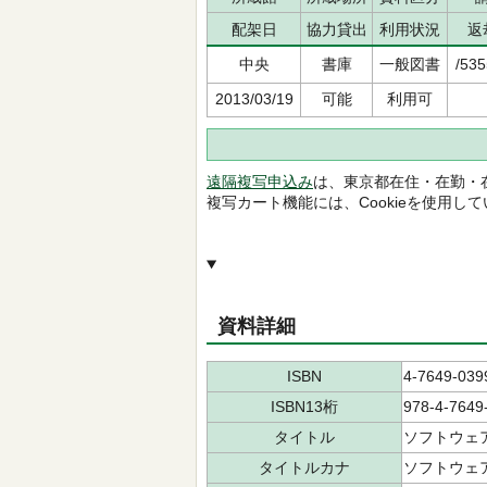
配架日
協力貸出
利用状況
返
中央
書庫
一般図書
/535
2013/03/19
可能
利用可
遠隔複写申込み
は、東京都在住・在勤・
複写カート機能には、Cookieを使用し
資料詳細
ISBN
4-7649-039
ISBN13桁
978-4-7649
タイトル
ソフトウェ
タイトルカナ
ソフトウェア