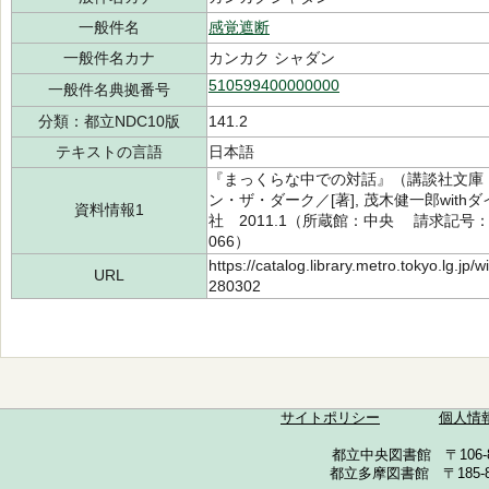
一般件名
感覚遮断
一般件名カナ
カンカク シャダン
510599400000000
一般件名典拠番号
分類：都立NDC10版
141.2
テキストの言語
日本語
『まっくらな中での対話』（講談社文庫 も
ン・ザ・ダーク／[著], 茂木健一郎wit
資料情報1
社 2011.1（所蔵館：中央 請求記号：S/1
066）
https://catalog.library.metro.tokyo.lg.jp
URL
280302
サイトポリシー
個人情
都立中央図書館 〒106-857
都立多摩図書館 〒185-852