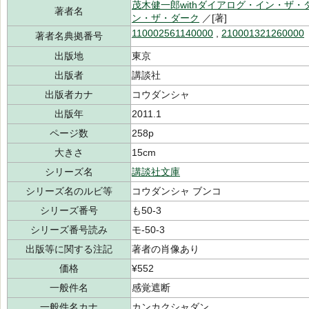
茂木健一郎withダイアログ・イン・ザ・
著者名
ン・ザ・ダーク
／[著]
110002561140000
,
210001321260000
著者名典拠番号
出版地
東京
出版者
講談社
出版者カナ
コウダンシャ
出版年
2011.1
ページ数
258p
大きさ
15cm
シリーズ名
講談社文庫
シリーズ名のルビ等
コウダンシャ ブンコ
シリーズ番号
も50-3
シリーズ番号読み
モ-50-3
出版等に関する注記
著者の肖像あり
価格
¥552
一般件名
感覚遮断
一般件名カナ
カンカクシャダン