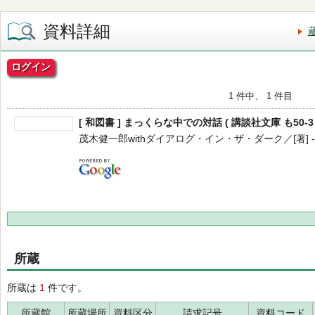
資料詳細
ログイン
1 件中、 1 件目
[ 和図書 ] まっくらな中での対話 ( 講談社文庫 も50-3 
茂木健一郎withダイアログ・イン・ザ・ダーク／[著] -- 講談社
所蔵
所蔵は
1
件です。
所蔵館
所蔵場所
資料区分
請求記号
資料コード