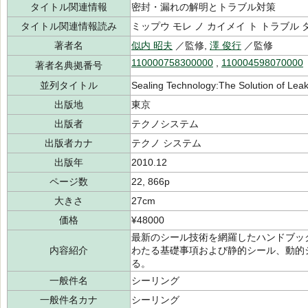
タイトル関連情報
密封・漏れの解明とトラブル対策
タイトル関連情報読み
ミップウ モレ ノ カイメイ ト トラブル
著者名
似内 昭夫
／監修,
澤 俊行
／監修
110000758300000
,
110004598070000
著者名典拠番号
並列タイトル
Sealing Technology:The Solution of Lea
出版地
東京
出版者
テクノシステム
出版者カナ
テクノ システム
出版年
2010.12
ページ数
22, 866p
大きさ
27cm
価格
¥48000
最新のシール技術を網羅したハンドブッ
内容紹介
わたる基礎事項および静的シール、動的
る。
一般件名
シーリング
一般件名カナ
シーリング