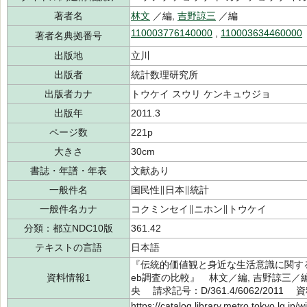
著者名
林文
／編,
吉野諒三
／編
110003776140000
,
110003634460000
著者名典拠番号
出版地
立川
出版者
統計数理研究所
出版者カナ
トウケイ スウリ ケンキュウジョ
出版年
2011.3
ページ数
221p
大きさ
30cm
書誌・年譜・年表
文献あり
一般件名
国民性∥日本∥統計
一般件名カナ
コクミンセイ∥ニホン∥トウケイ
分類：都立NDC10版
361.42
テキストの言語
日本語
『伝統的価値観と身近な生活意識に関す
資料情報1
eb調査の比較』 林文／編, 吉野諒三／
央 請求記号：D/361.4/6062/2011 
https://catalog.library.metro.tokyo.lg.jp