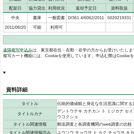
配架日
協力貸出
利用状況
返却予定日
資料取扱
中央
書庫
一般図書
D/361.4/6062/2011
5020219331
2011/06/20
可能
利用可
遠隔複写申込み
は、東京都在住・在勤・在学の方からお受けいたしま
複写カート機能には、Cookieを使用しています。申込む際はCooki
資料詳細
タイトル
伝統的価値観と身近な生活意識に関する
デントウテキ カチカン ト ミジカナ セイ
タイトルカナ
ウコクショ
タイトル関連情報
郵送調査と各調査機関のweb調査の比較
タイトル関連情報読み
ユウソウ チョウサ ト カク チョウサ キカン