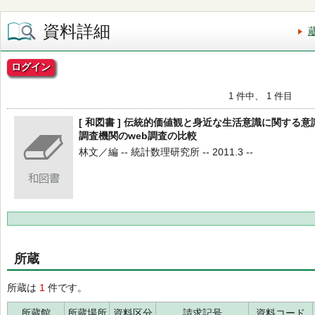
資料詳細
ログイン
1 件中、 1 件目
[ 和図書 ] 伝統的価値観と身近な生活意識に関する
調査機関のweb調査の比較
林文／編 -- 統計数理研究所 -- 2011.3 --
所蔵
所蔵は
1
件です。
所蔵館
所蔵場所
資料区分
請求記号
資料コード