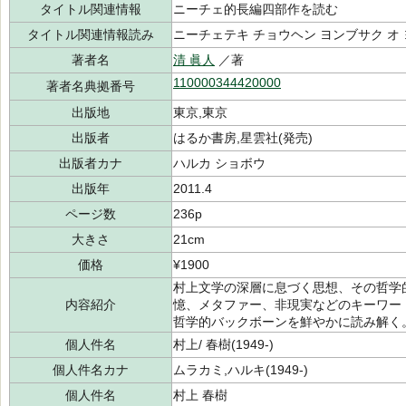
タイトル関連情報
ニーチェ的長編四部作を読む
タイトル関連情報読み
ニーチェテキ チョウヘン ヨンブサク オ
著者名
清 眞人
／著
110000344420000
著者名典拠番号
出版地
東京,東京
出版者
はるか書房,星雲社(発売)
出版者カナ
ハルカ ショボウ
出版年
2011.4
ページ数
236p
大きさ
21cm
価格
¥1900
村上文学の深層に息づく思想、その哲学
内容紹介
憶、メタファー、非現実などのキーワー
哲学的バックボーンを鮮やかに読み解く
個人件名
村上/ 春樹(1949-)
個人件名カナ
ムラカミ,ハルキ(1949-)
個人件名
村上 春樹