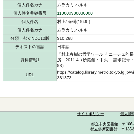
個人件名カナ
ムラカミ ハルキ
個人件名典拠番号
110000980030000
個人件名
村上/ 春樹(1949-)
個人件名カナ
ムラカミ,ハルキ
分類：都立NDC10版
910.268
テキストの言語
日本語
『村上春樹の哲学ワールド ニーチェ的
資料情報1
房 2011.4（所蔵館：中央 請求記号：/91
98）
https://catalog.library.metro.tokyo.lg.jp
URL
381373
サイトポリシー
個人情
都立中央図書館 〒106-857
都立多摩図書館 〒185-852