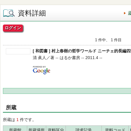
資料詳細
ログイン
1 件中、 1 件目
[ 和図書 ] 村上春樹の哲学ワールド ニーチェ的長編
清 眞人／著 -- はるか書房 -- 2011.4 --
所蔵
所蔵は
1
件です。
所蔵館
所蔵場所
資料区分
請求記号
資料コード