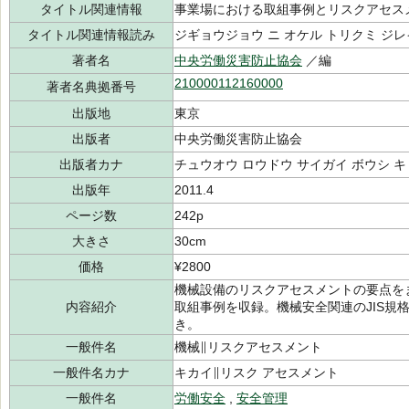
タイトル関連情報
事業場における取組事例とリスクアセス
タイトル関連情報読み
ジギョウジョウ ニ オケル トリクミ ジレ
著者名
中央労働災害防止協会
／編
210000112160000
著者名典拠番号
出版地
東京
出版者
中央労働災害防止協会
出版者カナ
チュウオウ ロウドウ サイガイ ボウシ 
出版年
2011.4
ページ数
242p
大きさ
30cm
価格
¥2800
機械設備のリスクアセスメントの要点を
内容紹介
取組事例を収録。機械安全関連のJIS規格一
き。
一般件名
機械∥リスクアセスメント
一般件名カナ
キカイ∥リスク アセスメント
一般件名
労働安全
,
安全管理