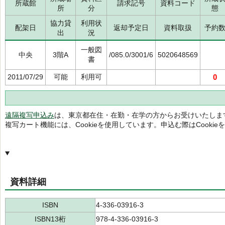
所蔵館
請求記号
資料コード
所
分
態
協力貸
利用状
配架日
返却予定日
資料取扱
予約
出
況
一般図
中央
3階A
/085.0/3001/6
5020648569
書
2011/07/29
可能
利用可
0
遠隔複写申込み
は、東京都在住・在勤・在学の方からお受けいたしま
複写カート機能には、Cookieを使用しています。申込む際はCooki
資料詳細
ISBN
4-336-03916-3
ISBN13桁
978-4-336-03916-3