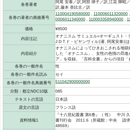
阿尾 安泰／訳,阿部 律子／訳,江花 輝昭／
各巻著者
訳,藤本 恭比古／訳
110004190580000
,
110006011320000
各巻の著者の典拠番号
0006011340000
,
110003358940000
,
1
価格
¥8500
オナニスム サミュエル=オーギュスト・テ
内容注記
J.D.T.ド・ビヤンヴィル∥著, 阿尾安泰
オナニスムによってひきおこされる地獄
内容紹介
した「オナニスム」、女性の色情の昻進
ア」を収録。「百科全書」からの項目「
各巻の一般件名
性
各巻の一般件名読み
セイ
511042900000000
各巻の一般件名典拠番号
分類：都立NDC10版
085
テキストの言語
日本語
原文の言語
フランス語
『十八世紀叢書 第6巻』（ 性） 中川 
資料情報1
書刊行会 2011.6（所蔵館：中央 請求記号
48569）