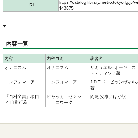
https://catalog.library.metro.tokyo.lg.jp
URL
443675
内容一覧
内容
内容ヨミ
著者名
オナニスム
オナニスム
サミュエル=オーギュス
ト・ティソ／著
ニンフォマニア
ニンフォマニア
J.D.T.ド・ビヤンヴィル
著
『百科全書』項目
ヒャッカ ゼンシ
阿尾 安泰／ほか訳
／ 自慰行為
ョ コウモク