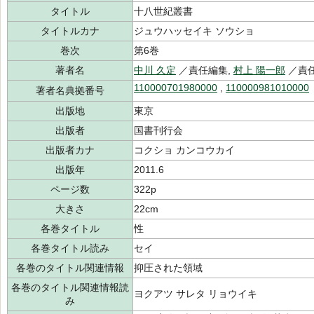
タイトル
十八世紀叢書
タイトルカナ
ジュウハッセイキ ソウショ
巻次
第6巻
著者名
中川 久定
／責任編集,
村上 陽一郎
／責
110000701980000
,
110000981010000
著者名典拠番号
出版地
東京
出版者
国書刊行会
出版者カナ
コクショ カンコウカイ
出版年
2011.6
ページ数
322p
大きさ
22cm
各巻タイトル
性
各巻タイトル読み
セイ
各巻のタイトル関連情報
抑圧された領域
各巻のタイトル関連情報読
ヨクアツ サレタ リョウイキ
み