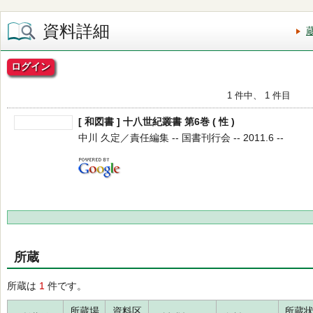
資料詳細
ログイン
1 件中、 1 件目
[ 和図書 ] 十八世紀叢書 第6巻 ( 性 )
中川 久定／責任編集 -- 国書刊行会 -- 2011.6 --
所蔵
所蔵は
1
件です。
所蔵場
資料区
所蔵