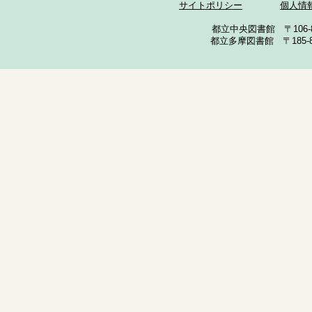
サイトポリシー
個人情
都立中央図書館 〒106-857
都立多摩図書館 〒185-852