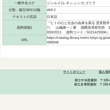
一般件名カナ
ジンルイ∥レキシ,シンカ,ゴリラ
分類：都立NDC10版
469.2
テキストの言語
日本語
『ヒトの心と社会の由来を探る 霊長類学
資料情報1
7） 山極壽一／著 国際高等研究所 201
059/2011 資料コード：5021429306）
https://catalog.library.metro.tokyo.lg.jp
URL
498548
サイトポリシー
個人情
都立中央図書館 〒106-857
都立多摩図書館 〒185-852