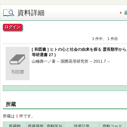
資料詳細
ログイン
1 件中、 1 件目
[ 和図書 ] ヒトの心と社会の由来を探る 霊長類学から
等研選書 27 )
山極壽一／著 -- 国際高等研究所 -- 2011.7 --
所蔵
所蔵は
1
件です。
所蔵館
所蔵場所
資料区分
請求記号
資料コード