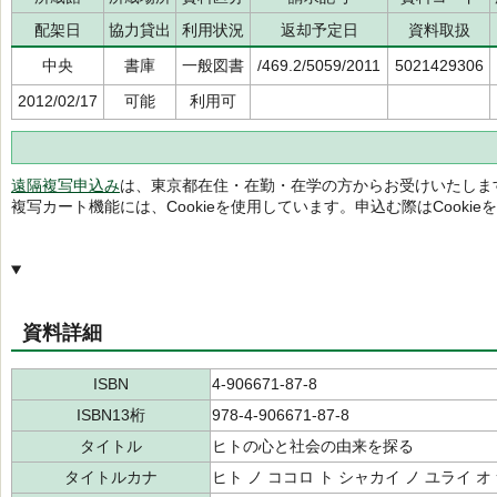
配架日
協力貸出
利用状況
返却予定日
資料取扱
中央
書庫
一般図書
/469.2/5059/2011
5021429306
2012/02/17
可能
利用可
遠隔複写申込み
は、東京都在住・在勤・在学の方からお受けいたしま
複写カート機能には、Cookieを使用しています。申込む際はCooki
資料詳細
ISBN
4-906671-87-8
ISBN13桁
978-4-906671-87-8
タイトル
ヒトの心と社会の由来を探る
タイトルカナ
ヒト ノ ココロ ト シャカイ ノ ユライ オ