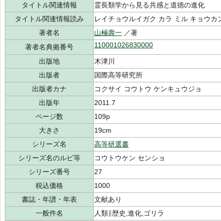
タイトル関連情報
霊長類学から見る共感と道徳の進化
タイトル関連情報読み
レイチョウルイガク カラ ミル キョウカン
著者名
山極壽一
／著
110001026830000
著者名典拠番号
出版地
木津川
出版者
国際高等研究所
出版者カナ
コクサイ コウトウ ケンキュウジョ
出版年
2011.7
ページ数
109p
大きさ
19cm
シリーズ名
高等研選書
シリーズ名のルビ等
コウトウケン センショ
シリーズ番号
27
税込価格
1000
書誌・年譜・年表
文献あり
一般件名
人類∥歴史,進化,ゴリラ