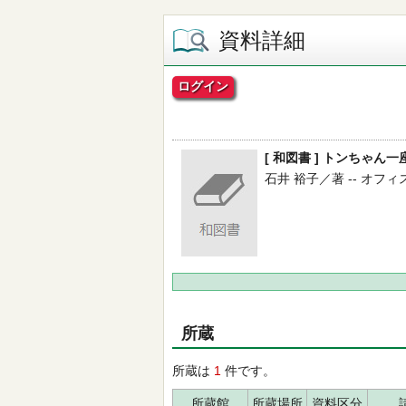
資料詳細
ログイン
[ 和図書 ] トンちゃ
石井 裕子／著 -- オフィスエム
所蔵
所蔵は
1
件です。
所蔵館
所蔵場所
資料区分