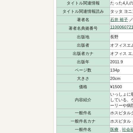
タイトル関連情報
たった4人
タイトル関連情報読み
タッタ ヨニ
著者名
石井 裕子
／
110006072
著者名典拠番号
出版地
長野
出版者
オフィスエ
出版者カナ
オフィス エ
出版年
2011.9
ページ数
134p
大きさ
20cm
価格
¥1500
いっしょに
内容紹介
している、
ーリーや病
一般件名
ホスピタルクラ
一般件名カナ
ホスピタル ク
一般件名
医療
,
社会