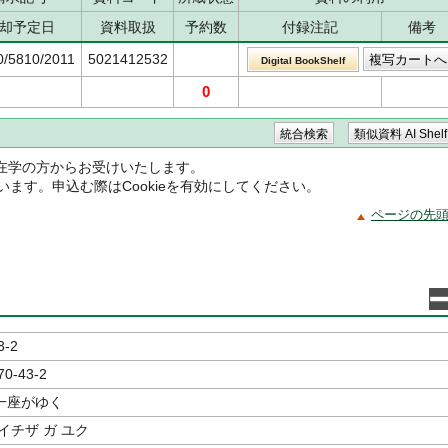
却予定日
資料取扱
予約数
付録注記
備考
0/5810/2011
5021412532
Digital BookShelf
0
在学の方からお受けいたします。
ています。申込む際はCookieを有効にしてください。
ページの先
3-2
70-43-2
一座がゆく
イチザ ガ ユク