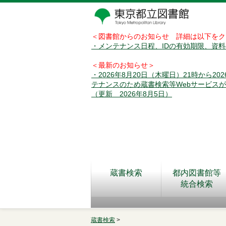
＜図書館からのお知らせ 詳細は以下をク
・メンテナンス日程、IDの有効期限、資
＜最新のお知らせ＞
・2026年8月20日（木曜日）21時から2
テナンスのため蔵書検索等Webサービス
（更新 2026年8月5日）
蔵書検索
都内図書館等
統合検索
蔵書検索
>