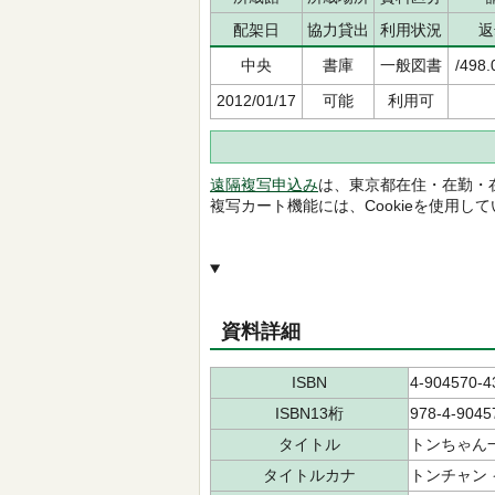
配架日
協力貸出
利用状況
返
中央
書庫
一般図書
/498.
2012/01/17
可能
利用可
遠隔複写申込み
は、東京都在住・在勤・
複写カート機能には、Cookieを使用し
資料詳細
ISBN
4-904570-4
ISBN13桁
978-4-9045
タイトル
トンちゃん
タイトルカナ
トンチャン 