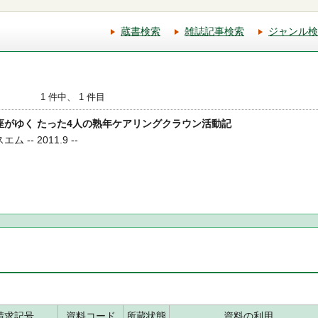
蔵書検索
雑誌記事検索
ジャンル検
1 件中、 1 件目
ん一座がゆく たった4人の熟年ケアリングクラウン活動記
 -- 2011.9 --
請求記号
資料コード
所蔵状態
資料の利用