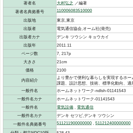
著者名
大村弘之
／編著
110006083510000
著者名典拠番号
出版地
東京,東京
出版者
電気通信協会,オーム社(発売)
出版者カナ
デンキ ツウシン キョウカイ
出版年
2011.11
ページ数
7, 217p
大きさ
21cm
価格
2100
より豊かで便利な暮らしを実現するホーム
内容紹介
課題、設計思想、技術、標準化動向、適
一般件名
ホームネットワーク-ndlsh-01141543
一般件名カナ
ホームネットワーク-01141543
一般件名
電気設備
,
電気通信
一般件名カナ
デンキ セツビ,デンキ ツウシン
511211900000000
,
511212400000000
一般件名典拠番号
分類：都立NDC10版
528.43