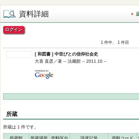
資料詳細
ログイン
1 件中、 1 件目
[ 和図書 ] 中世びとの信仰社会史
大喜 直彦／著 -- 法藏館 -- 2011.10 --
所蔵
所蔵は
1
件です。
所蔵館
所蔵場所
資料区分
請求記号
資料コード