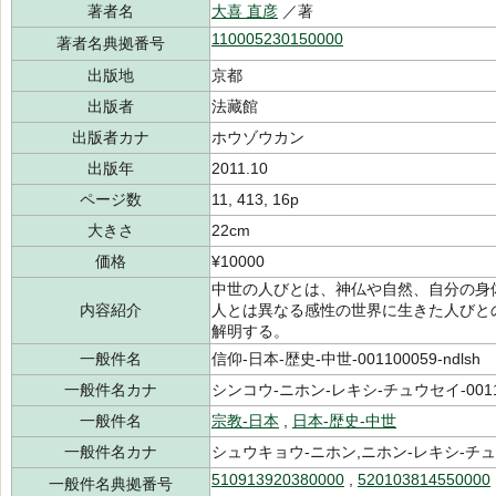
著者名
大喜 直彦
／著
110005230150000
著者名典拠番号
出版地
京都
出版者
法藏館
出版者カナ
ホウゾウカン
出版年
2011.10
ページ数
11, 413, 16p
大きさ
22cm
価格
¥10000
中世の人びとは、神仏や自然、自分の身
内容紹介
人とは異なる感性の世界に生きた人びと
解明する。
一般件名
信仰-日本-歴史-中世-001100059-ndlsh
一般件名カナ
シンコウ-ニホン-レキシ-チュウセイ-0011
一般件名
宗教-日本
,
日本-歴史-中世
一般件名カナ
シュウキョウ-ニホン,ニホン-レキシ-チ
510913920380000
,
520103814550000
一般件名典拠番号