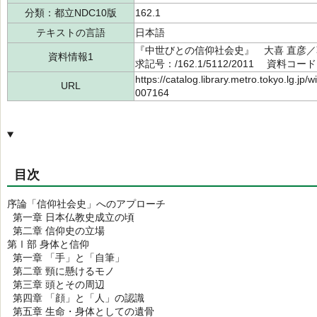
分類：都立NDC10版
162.1
テキストの言語
日本語
『中世びとの信仰社会史』 大喜 直彦／著
資料情報1
求記号：/162.1/5112/2011 資料コード
https://catalog.library.metro.tokyo.lg.jp
URL
007164
目次
序論「信仰社会史」へのアプローチ
第一章 日本仏教史成立の頃
第二章 信仰史の立場
第Ⅰ部 身体と信仰
第一章 「手」と「自筆」
第二章 頸に懸けるモノ
第三章 頭とその周辺
第四章 「顔」と「人」の認識
第五章 生命・身体としての遺骨