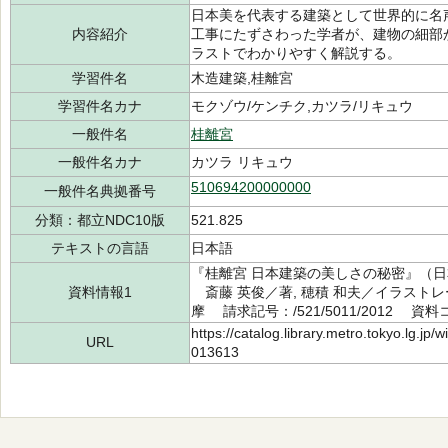
日本美を代表する建築として世界的に名
内容紹介
工事にたずさわった学者が、建物の細部
ラストでわかりやすく解説する。
学習件名
木造建築,桂離宮
学習件名カナ
モクゾウ/ケンチク,カツラ/リキュウ
一般件名
桂離宮
一般件名カナ
カツラ リキュウ
510694200000000
一般件名典拠番号
分類：都立NDC10版
521.825
テキストの言語
日本語
『桂離宮 日本建築の美しさの秘密』（
資料情報1
斎藤 英俊／著, 穂積 和夫／イラストレ
摩 請求記号：/521/5011/2012 資料コ
https://catalog.library.metro.tokyo.lg.jp
URL
013613