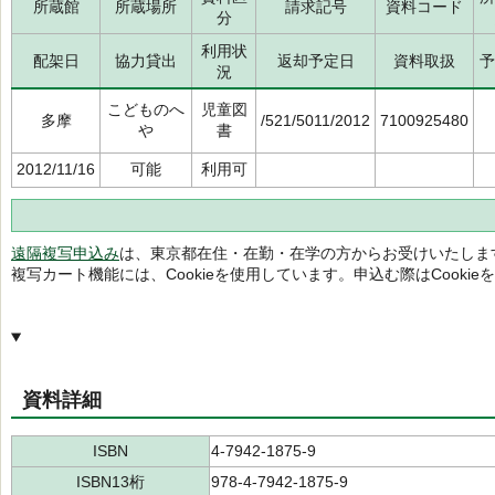
所蔵館
所蔵場所
請求記号
資料コード
分
利用状
配架日
協力貸出
返却予定日
資料取扱
予
況
こどものへ
児童図
多摩
/521/5011/2012
7100925480
や
書
2012/11/16
可能
利用可
遠隔複写申込み
は、東京都在住・在勤・在学の方からお受けいたしま
複写カート機能には、Cookieを使用しています。申込む際はCooki
資料詳細
ISBN
4-7942-1875-9
ISBN13桁
978-4-7942-1875-9