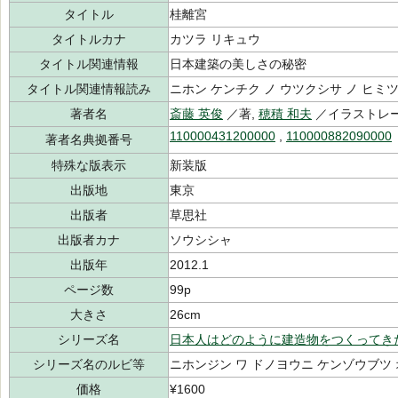
タイトル
桂離宮
タイトルカナ
カツラ リキュウ
タイトル関連情報
日本建築の美しさの秘密
タイトル関連情報読み
ニホン ケンチク ノ ウツクシサ ノ ヒミ
著者名
斎藤 英俊
／著,
穂積 和夫
／イラストレ
110000431200000
,
110000882090000
著者名典拠番号
特殊な版表示
新装版
出版地
東京
出版者
草思社
出版者カナ
ソウシシャ
出版年
2012.1
ページ数
99p
大きさ
26cm
シリーズ名
日本人はどのように建造物をつくってき
シリーズ名のルビ等
ニホンジン ワ ドノヨウニ ケンゾウブツ 
価格
¥1600