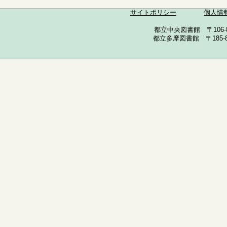
サイトポリシー
個人情
都立中央図書館 〒106-857
都立多摩図書館 〒185-852