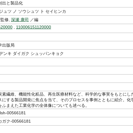
創出と製品化
ジュツ ノ ソウシュツ ト セイヒンカ
監修,
深瀬 康司
／編
520000
,
110006151120000
学出版局
デンキ ダイガク シュッパンキョク
炭素繊維、機能性化粧品、再生医療材料など、科学的な事実をもとにし
スにする製品開発に焦点を当て、そのプロセスを事例とともに紹介。化
をふまえた工業化学の全体像についても述べる。
sh-00566181
ク-00566181