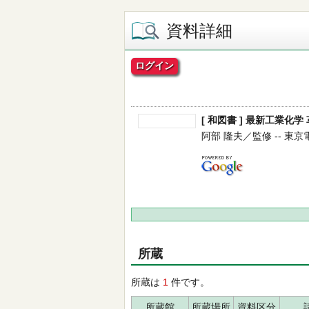
資料詳細
ログイン
[ 和図書 ] 最新工業化
阿部 隆夫／監修 -- 東京電機
所蔵
所蔵は
1
件です。
所蔵館
所蔵場所
資料区分