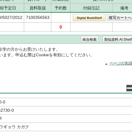
却予定日
資料取扱
予約数
付録注記
備考
0/5027/2012
7100356563
Digital BookShelf
0
在学の方からお受けいたします。
ています。申込む際はCookieを有効にしてください。
ページの先
0-0
62730-0
学
ウギョウ カガク