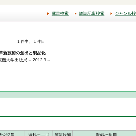
蔵書検索
雑誌記事検索
ジャンル検
1 件中、 1 件目
学 革新技術の創出と製品化
大学出版局 -- 2012.3 --
請求記号
資料コード
所蔵状態
資料の利用