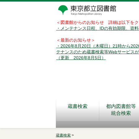
＜図書館からのお知らせ 詳細は以下をク
・メンテナンス日程、IDの有効期限、資
＜最新のお知らせ＞
・2026年8月20日（木曜日）21時から2
テナンスのため蔵書検索等Webサービス
（更新 2026年8月5日）
蔵書検索
都内図書館等
統合検索
蔵書検索
>