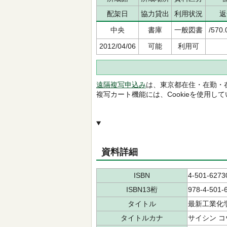
配架日
協力貸出
利用状況
返
中央
書庫
一般図書
/570.
2012/04/06
可能
利用可
遠隔複写申込み
は、東京都在住・在勤・
複写カート機能には、Cookieを使用し
資料詳細
ISBN
4-501-6273
ISBN13桁
978-4-501-
タイトル
最新工業化
タイトルカナ
サイシン コ