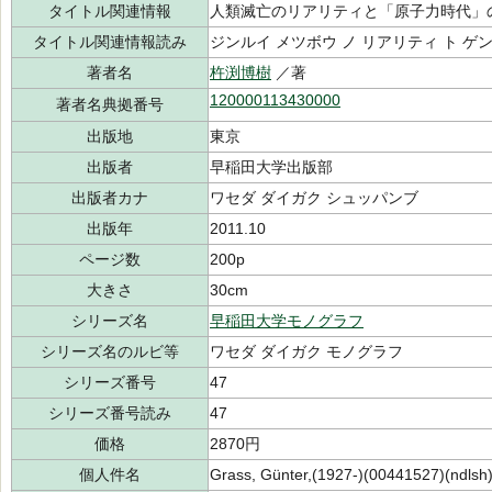
タイトル関連情報
人類滅亡のリアリティと「原子力時代」
タイトル関連情報読み
ジンルイ メツボウ ノ リアリティ ト ゲ
著者名
杵渕博樹
／著
120000113430000
著者名典拠番号
出版地
東京
出版者
早稲田大学出版部
出版者カナ
ワセダ ダイガク シュッパンブ
出版年
2011.10
ページ数
200p
大きさ
30cm
シリーズ名
早稲田大学モノグラフ
シリーズ名のルビ等
ワセダ ダイガク モノグラフ
シリーズ番号
47
シリーズ番号読み
47
価格
2870円
個人件名
Grass, Günter,(1927-)(00441527)(ndlsh