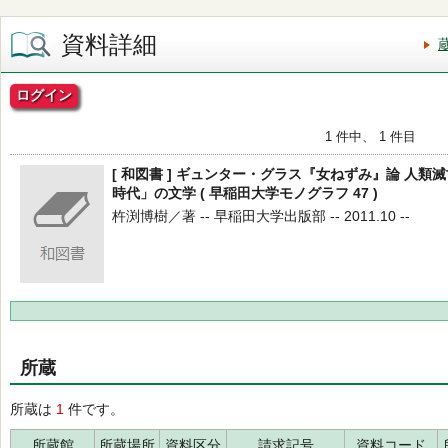
資料詳細
ログイン
1 件中、 1 件目
[ 和図書 ] ギュンター・グラス『女ねずみ』論 人
時代」の文学 ( 早稲田大学モノグラフ 47 )
杵渕博樹／著 -- 早稲田大学出版部 -- 2011.10 --
所蔵
所蔵は
1
件です。
所蔵館
所蔵場所
資料区分
請求記号
資料コード