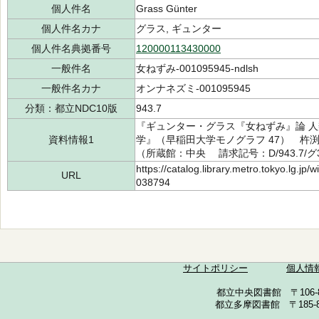
個人件名
Grass Günter
個人件名カナ
グラス, ギュンター
個人件名典拠番号
120000113430000
一般件名
女ねずみ-001095945-ndlsh
一般件名カナ
オンナネズミ-001095945
分類：都立NDC10版
943.7
『ギュンター・グラス『女ねずみ』論 
資料情報1
学』（早稲田大学モノグラフ 47） 杵渕
（所蔵館：中央 請求記号：D/943.7/グ3
https://catalog.library.metro.tokyo.lg.jp
URL
038794
サイトポリシー
個人情
都立中央図書館 〒106-857
都立多摩図書館 〒185-852