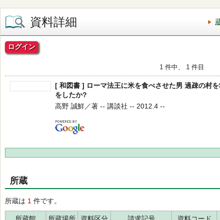
資料詳細
ログイン
1 件中、 1 件目
[ 和図書 ] ローマ法王に米を食べさせた男 過疎の
をしたか?
高野 誠鮮／著 -- 講談社 -- 2012.4 --
所蔵
所蔵は
1
件です。
所蔵館
所蔵場所
資料区分
請求記号
資料コード