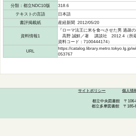
分類：都立NDC10版
318.6
テキストの言語
日本語
書評掲載紙
産経新聞 2012/05/20
『ローマ法王に米を食べさせた男 過疎
資料情報1
高野 誠鮮／著 講談社 2012.4（所蔵館
資料コード：7100444174）
https://catalog.library.metro.tokyo.lg.jp
URL
053767
サイトポリシー
個人情
都立中央図書館 〒106-857
都立多摩図書館 〒185-852