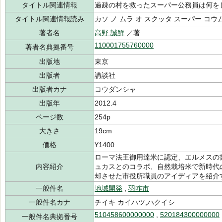
タイトル関連情報
過疎の村を救ったスーパー公務員は何を
タイトル関連情報読み
カソ ノ ムラ オ スクッタ スーパー コウ
著者名
高野 誠鮮
／著
110001755760000
著者名典拠番号
出版地
東京
出版者
講談社
出版者カナ
コウダンシャ
出版年
2012.4
ページ数
254p
大きさ
19cm
価格
¥1400
ローマ法王御用達米に認定、エルメスの
内容紹介
ュカスとのコラボ、自然栽培米で新時代
却させた市役所職員のアイディアを紹介
一般件名
地域開発
,
羽咋市
一般件名カナ
チイキ カイハツ,ハクイシ
510458600000000
,
520184300000000
一般件名典拠番号