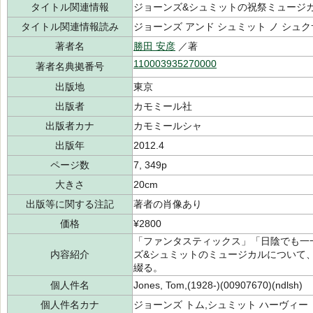
タイトル関連情報
ジョーンズ&シュミットの祝祭ミュージ
タイトル関連情報読み
ジョーンズ アンド シュミット ノ シュ
著者名
勝田 安彦
／著
110003935270000
著者名典拠番号
出版地
東京
出版者
カモミール社
出版者カナ
カモミールシャ
出版年
2012.4
ページ数
7, 349p
大きさ
20cm
出版等に関する注記
著者の肖像あり
価格
¥2800
「ファンタスティックス」「日陰でも一
内容紹介
ズ&シュミットのミュージカルについて
綴る。
個人件名
Jones, Tom,(1928-)(00907670)(ndlsh)
個人件名カナ
ジョーンズ トム,シュミット ハーヴィー