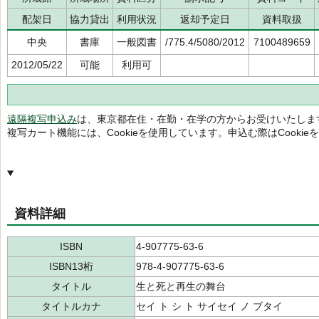
配架日
協力貸出
利用状況
返却予定日
資料取扱
中央
書庫
一般図書
/775.4/5080/2012
7100489659
2012/05/22
可能
利用可
遠隔複写申込み
は、東京都在住・在勤・在学の方からお受けいたしま
複写カート機能には、Cookieを使用しています。申込む際はCooki
資料詳細
ISBN
4-907775-63-6
ISBN13桁
978-4-907775-63-6
タイトル
生と死と再生の舞台
タイトルカナ
セイ ト シ ト サイセイ ノ ブタイ