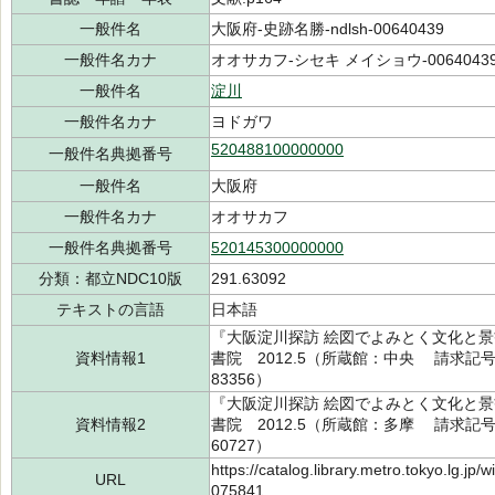
一般件名
大阪府-史跡名勝-ndlsh-00640439
一般件名カナ
オオサカフ-シセキ メイショウ-0064043
一般件名
淀川
一般件名カナ
ヨドガワ
520488100000000
一般件名典拠番号
一般件名
大阪府
一般件名カナ
オオサカフ
一般件名典拠番号
520145300000000
分類：都立NDC10版
291.63092
テキストの言語
日本語
『大阪淀川探訪 絵図でよみとく文化と景
資料情報1
書院 2012.5（所蔵館：中央 請求記号：/2
83356）
『大阪淀川探訪 絵図でよみとく文化と景
資料情報2
書院 2012.5（所蔵館：多摩 請求記号：/2
60727）
https://catalog.library.metro.tokyo.lg.jp
URL
075841