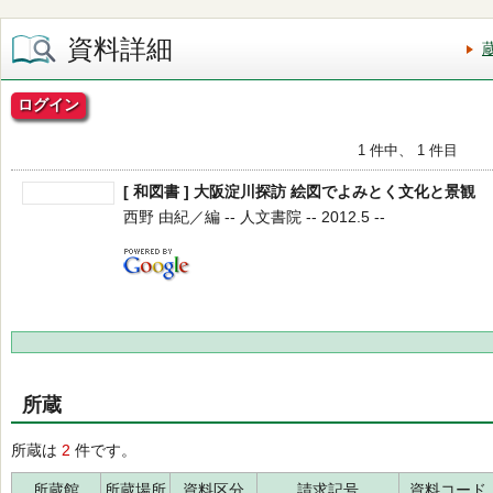
資料詳細
ログイン
1 件中、 1 件目
[ 和図書 ] 大阪淀川探訪 絵図でよみとく文化と景観
西野 由紀／編 -- 人文書院 -- 2012.5 --
所蔵
所蔵は
2
件です。
所蔵館
所蔵場所
資料区分
請求記号
資料コード