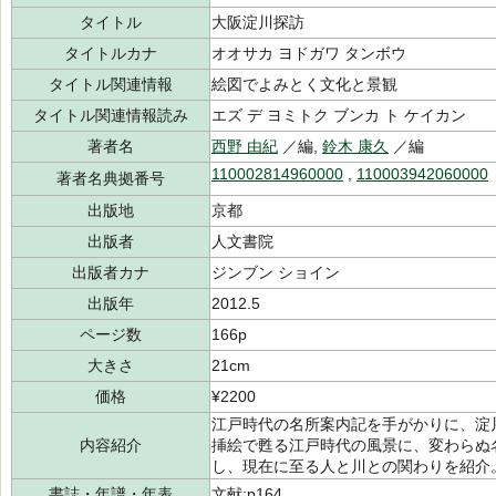
タイトル
大阪淀川探訪
タイトルカナ
オオサカ ヨドガワ タンボウ
タイトル関連情報
絵図でよみとく文化と景観
タイトル関連情報読み
エズ デ ヨミトク ブンカ ト ケイカン
著者名
西野 由紀
／編,
鈴木 康久
／編
110002814960000
,
110003942060000
著者名典拠番号
出版地
京都
出版者
人文書院
出版者カナ
ジンブン ショイン
出版年
2012.5
ページ数
166p
大きさ
21cm
価格
¥2200
江戸時代の名所案内記を手がかりに、淀
内容紹介
挿絵で甦る江戸時代の風景に、変わらぬ
し、現在に至る人と川との関わりを紹介
書誌・年譜・年表
文献:p164