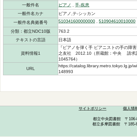
一般件名
ピアノ
,
手-疾患
一般件名カナ
ピアノ,テ-シッカン
510341600000000
,
510904610010000
一般件名典拠番号
分類：都立NDC10版
763.2
テキストの言語
日本語
『ピアノを弾く手 ピアニストの手の障
資料情報1
之友社 2012.10（所蔵館：中央 請求記号：
1045764）
https://catalog.library.metro.tokyo.lg.jp
URL
148993
サイトポリシー
個人情
都立中央図書館 〒106-857
都立多摩図書館 〒185-852