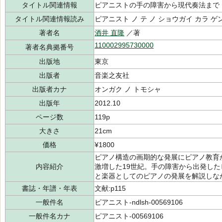
タイトル関連情報
ピアニストの手の障害から現代奏法まで
タイトル関連情報読み
ピアニスト ノ テ ノ ショウガイ カラ ゲ
著者名
酒井 直隆
／著
110002995730000
著者名典拠番号
出版地
東京
出版者
音楽之友社
出版者カナ
オンガク ノ トモシャ
出版年
2012.10
ページ数
119p
大きさ
21cm
価格
¥1800
ピアノ構造の画期的な発展にピアノ教育
内容紹介
激増した19世紀。手の障害から出発し
と楽器としてのピアノの発展を解説しな
書誌・年譜・年表
文献:p115
一般件名
ピアニスト-ndlsh-00569106
一般件名カナ
ピアニスト-00569106