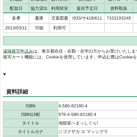
配架日
協力貸出
利用状況
返却予定日
資料取扱
多摩
書庫
児童図書
/933/サ418/611
7101193248
2013/03/11
可能
利用可
遠隔複写申込み
は、東京都在住・在勤・在学の方からお受けいたしま
複写カート機能には、Cookieを使用しています。申込む際はCooki
資料詳細
ISBN
4-580-82180-4
ISBN13桁
978-4-580-82180-4
タイトル
地獄坂へまっしぐら!
タイトルカナ
ジゴクザカ エ マッシグラ