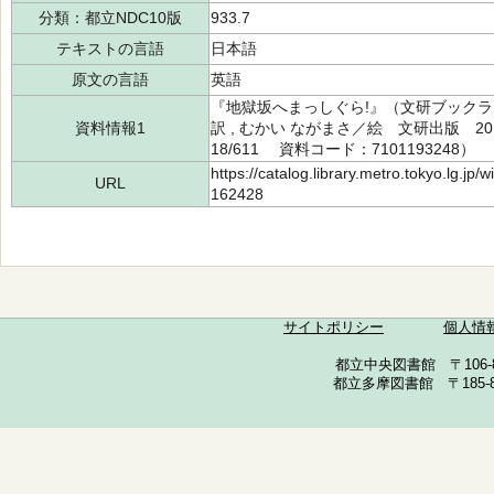
分類：都立NDC10版
933.7
テキストの言語
日本語
原文の言語
英語
『地獄坂へまっしぐら!』（文研ブックラ
資料情報1
訳 , むかい ながまさ／絵 文研出版 20
18/611 資料コード：7101193248）
https://catalog.library.metro.tokyo.lg.jp
URL
162428
サイトポリシー
個人情
都立中央図書館 〒106-857
都立多摩図書館 〒185-852