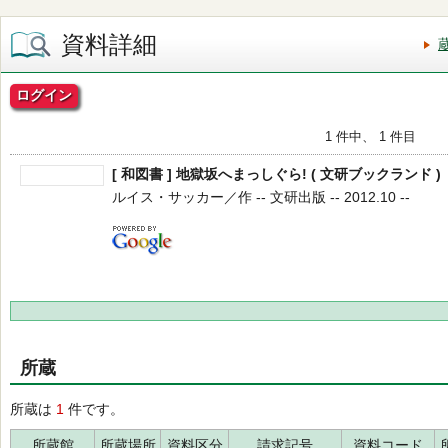
資料詳細
ログイン
1 件中、 1 件目
[ 和図書 ] 地獄坂へまっしぐら! ( 文研ブックランド )
ルイス・サッカー／作 -- 文研出版 -- 2012.10 --
所蔵
所蔵は
1
件です。
所蔵館
所蔵場所
資料区分
請求記号
資料コード