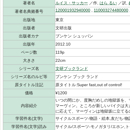
著者名
ルイス・サッカー
／作,
はら るい
／訳,
120001932940000
,
110003274480000
著者名典拠番号
出版地
東京
出版者
文研出版
出版者カナ
ブンケン シュッパン
出版年
2012.10
ページ数
119p
大きさ
22cm
シリーズ名
文研ブックランド
シリーズ名のルビ等
ブンケン ブック ランド
原タイトル注記
原タイトル:Super fast,out of control!
価格
¥1200
いつの間にか、度胸だめしの地獄坂を、
内容紹介
マーヴィン。ところが新しいバイクは大
に応えて、マーヴィンは地獄坂に立てる
学習件名(文学)
サイクルスポーツ-物語・絵本,友だち-物
学習件名(文学)読み
サイクル/スポーツ-モノガタリ/エホン,