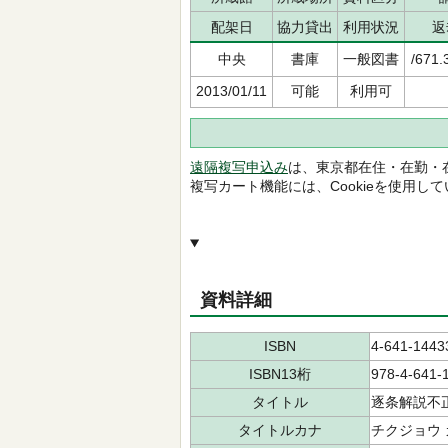
配架日
協力貸出
利用状況
返
中央
書庫
一般図書
/671.
2013/01/11
可能
利用可
遠隔複写申込み
は、東京都在住・在勤・
複写カート機能には、Cookieを使用し
資料詳細
ISBN
4-641-1443
ISBN13桁
978-4-641-
タイトル
逐条解説不
タイトルカナ
チクジョウ 