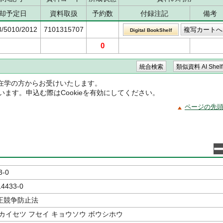
却予定日
資料取扱
予約数
付録注記
備考
3/5010/2012
7101315707
Digital BookShelf
0
在学の方からお受けいたします。
ています。申込む際はCookieを有効にしてください。
ページの先
3-0
14433-0
正競争防止法
カイセツ フセイ キョウソウ ボウシホウ