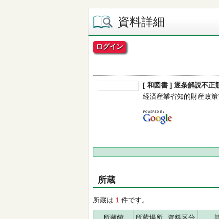
資料詳細
ログイン
[ 和図書 ] 逐条解説不
経済産業省知的財産政策室／編著
所蔵
所蔵は
1
件です。
所蔵館
所蔵場所
資料区分