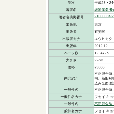
巻次
平成23・2
著者名
経済産業省
210000846
著者名典拠番号
出版地
東京
出版者
有斐閣
出版者カナ
ユウヒカク
出版年
2012.12
ページ数
12, 472p
大きさ
22cm
価格
¥3800
不正競争防
内容紹介
明。新旧対
込み全面改
一般件名
不正競争防止法-
一般件名カナ
フセイ キョウ
一般件名
不正競争防
一般件名カナ
フセイ キョ