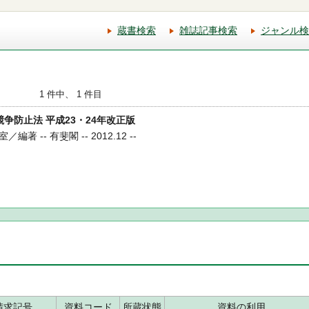
蔵書検索
雑誌記事検索
ジャンル検
1 件中、 1 件目
正競争防止法 平成23・24年改正版
 -- 有斐閣 -- 2012.12 --
請求記号
資料コード
所蔵状態
資料の利用