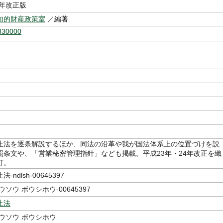
4年改正版
知的財産政策室
／編著
830000
止法を逐条解説するほか、同法の沿革や我が国法体系上の位置づけを説
照条文や、「営業秘密管理指針」なども掲載。平成23年・24年改正を織
訂。
ndlsh-00645397
ソウ ボウシホウ-00645397
止法
ウソウ ボウシホウ