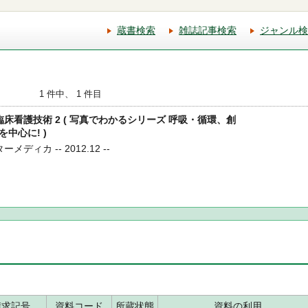
蔵書検索
雑誌記事検索
ジャンル検
1 件中、 1 件目
る臨床看護技術 2 ( 写真でわかるシリーズ 呼吸・循環、創
中心に! )
メディカ -- 2012.12 --
請求記号
資料コード
所蔵状態
資料の利用