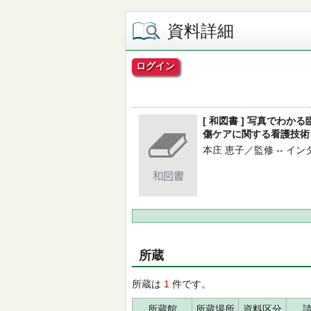
資料詳細
ログイン
[ 和図書 ] 写真でわか
傷ケアに関する看護技術を
本庄 恵子／監修 -- インター
所蔵
所蔵は
1
件です。
所蔵館
所蔵場所
資料区分