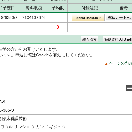
却予定日
資料取扱
予約数
付録注記
備考
.9/6353/2
7104132676
Digital BookShelf
0
在学の方からお受けいたします。
ています。申込む際はCookieを有効にしてください。
ページの先
5-9
6-305-9
る臨床看護技術
 ワカル リンショウ カンゴ ギジュツ