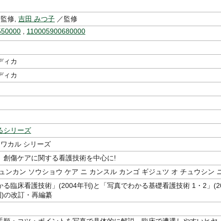
監修,
吉田 みつ子
／監修
550000
,
110005900680000
ディカ
ディカ
るシリーズ
 ワカル シリーズ
、創傷ケアに関する看護技術を中心に!
ュンカン ソウショウ ケア ニ カンスル カンゴ ギジュツ オ チュウシン 
る臨床看護技術」(2004年刊)と「写真でわかる基礎看護技術 1・2」(2
年刊)の改訂・再編纂