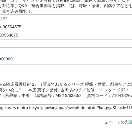
手順・コツ・ポイントを写真で具体的に解説。臨床で遭遇しやすいヒヤ
と対応策、Q&A、複合事例等も掲載。2は、呼吸・循環、創傷ケアなど
。書き込み欄あり。
227
-00564875
0564875
000000
かる臨床看護技術 2』（写真でわかるシリーズ 呼吸・循環、創傷ケアに
術を中心に!） 本庄 恵子／監修, 吉田 みつ子／監修 インターメディ
12（所蔵館：中央 請求記号：/492.9/6353/2 資料コード：71041326
log.library.metro.tokyo.lg.jp/winj/opac/switch-detail.do?lang=ja&bibid=11
ページの先