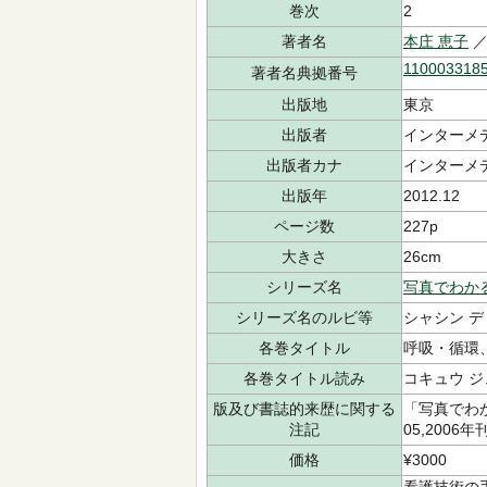
巻次
2
著者名
本庄 恵子
／
110003318
著者名典拠番号
出版地
東京
出版者
インターメ
出版者カナ
インターメ
出版年
2012.12
ページ数
227p
大きさ
26cm
シリーズ名
写真でわか
シリーズ名のルビ等
シャシン デ
各巻タイトル
呼吸・循環
各巻タイトル読み
コキュウ ジ
版及び書誌的来歴に関する
「写真でわか
注記
05,2006
価格
¥3000