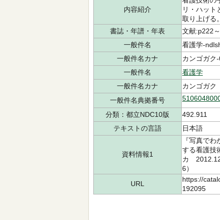
看護技術の
内容紹介
リ・ハット
取り上げる
書誌・年譜・年表
文献:p222～
一般件名
看護学-ndlsh
一般件名カナ
カンゴガク-0
一般件名
看護学
一般件名カナ
カンゴガク
510604800
一般件名典拠番号
分類：都立NDC10版
492.911
テキストの言語
日本語
『写真でわ
する看護技
資料情報1
カ 2012.
6）
https://cata
URL
192095