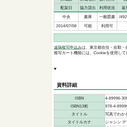
配架日
協力貸出
利用状況
返
中央
書庫
一般図書
/492
2014/07/08
可能
利用可
遠隔複写申込み
は、東京都在住・在勤・
複写カート機能には、Cookieを使用し
資料詳細
ISBN
4-89996-30
ISBN13桁
978-4-8999
タイトル
写真でわか
タイトルカナ
シャシン デ