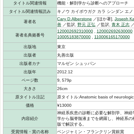
タイトル関連情報
機能・解剖学から診断へのアプローチ
タイトル関連情報読み
キノウ カイボウガク カラ シンダン エノ
Cary D.Alberstone
／[ほか著],
Joseph K
著者名
善
／監訳,
野元 正弘
／監訳,
青木 正志
／
120002692310000
,
120002692630000
著者名典拠番号
10005183870000
,
110006165170000
出版地
東京
出版者
丸善出版
出版者カナ
マルゼン シュッパン
出版年
2012.12
ページ数
9, 579p
大きさ
26cm
原タイトル注記
原タイトル:Anatomic basis of neurologic 
価格
¥13000
神経系疾患の診断に必要な解剖学、神経
内容紹介
学から脳脊髄液までを網羅し、神経系の
版で解説する。
受賞情報・賞の名称
ベンジャミン・フランクリン賞銀賞