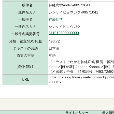
一般件名
神経病学-ndlsh-00571041
一般件名カナ
シンケイビョウガク-00571041
一般件名
神経病学
一般件名カナ
シンケイビョウガク
511010500000000
一般件名典拠番号
分類：都立NDC10版
493.72
テキストの言語
日本語
原文の言語
英語
『イラストでわかる神経症候 機能・解剖学か
資料情報1
stone／[ほか著], Joseph Kanasz／[画] ,
（所蔵館：中央 請求記号：/493.72/504
https://catalog.library.metro.tokyo.lg.jp
URL
200915
サイトポリシー
個人情