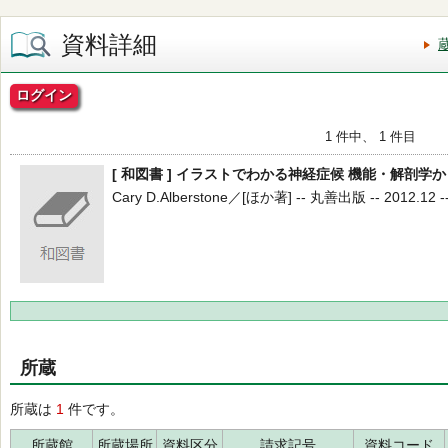
資料詳細
ログイン
1 件中、 1 件目
[ 和図書 ] イラストでわかる神経症候 機能・解剖
Cary D.Alberstone／[ほか著] -- 丸善出版 -- 2012.12 -
所蔵
所蔵は
1
件です。
所蔵館
所蔵場所
資料区分
請求記号
資料コード