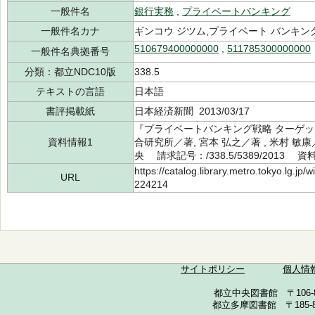
一般件名
銀行実務
,
プライベートバンキング
一般件名カナ
ギンコウ ジツム,プライベート バンキン
510679400000000
,
511785300000000
一般件名典拠番号
分類：都立NDC10版
338.5
テキストの言語
日本語
書評掲載紙
日本経済新聞 2013/03/17
『プライベートバンキング戦略 ターゲ
資料情報1
合研究所／著, 宮本 弘之／著 , 米村 敏
央 請求記号：/338.5/5389/2013 資
https://catalog.library.metro.tokyo.lg.jp
URL
224214
サイトポリシー
個人情
都立中央図書館 〒106-857
都立多摩図書館 〒185-852