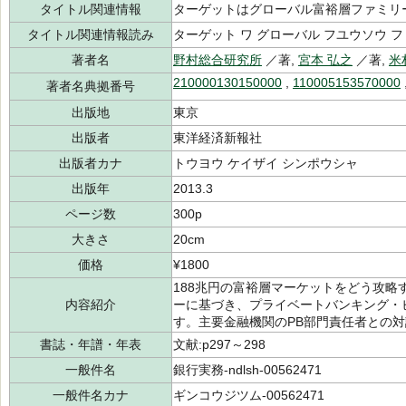
タイトル関連情報
ターゲットはグローバル富裕層ファミリ
タイトル関連情報読み
ターゲット ワ グローバル フユウソウ 
著者名
野村総合研究所
／著,
宮本 弘之
／著,
米
210000130150000
,
110005153570000
著者名典拠番号
出版地
東京
出版者
東洋経済新報社
出版者カナ
トウヨウ ケイザイ シンポウシャ
出版年
2013.3
ページ数
300p
大きさ
20cm
価格
¥1800
188兆円の富裕層マーケットをどう攻略
内容紹介
ーに基づき、プライベートバンキング・
す。主要金融機関のPB部門責任者との
書誌・年譜・年表
文献:p297～298
一般件名
銀行実務-ndlsh-00562471
一般件名カナ
ギンコウジツム-00562471