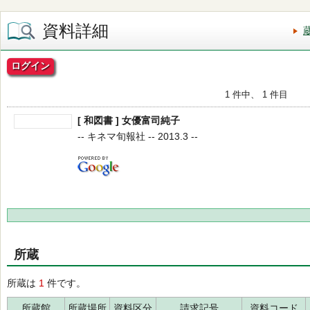
資料詳細
ログイン
1 件中、 1 件目
[ 和図書 ] 女優富司純子
-- キネマ旬報社 -- 2013.3 --
所蔵
所蔵は
1
件です。
所蔵館
所蔵場所
資料区分
請求記号
資料コード