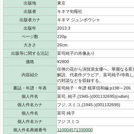
出版地
東京
出版者
キネマ旬報社
出版者カナ
キネマ ジュンポウシャ
出版年
2013.3
ページ数
220p
大きさ
26cm
出版等に関する注記
富司純子の肖像あり
価格
¥2800
任俠の花から演技派女優へ、華麗なる変
内容紹介
解説、代表作グラビア、富司純子/寺島
の対談などを収録する。
書誌・年譜・年表
富司純子・年譜 植草信和編:p198～206
個人件名
富司, 純子,(1945-)(001132695)(ndlsh)
個人件名カナ
フジ, スミコ,(1945-)(001132695)
個人件名
富司 純子
個人件名カナ
フジ スミコ
個人件名典拠番号
110004571330000