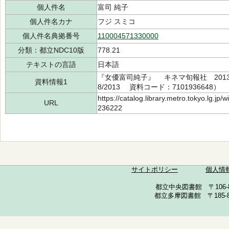
個人件名
富司 純子
個人件名カナ
フジ スミコ
個人件名典拠番号
110004571330000
分類：都立NDC10版
778.21
テキストの言語
日本語
『女優富司純子』 キネマ旬報社 2013.
資料情報1
8/2013 資料コード：7101936648）
https://catalog.library.metro.tokyo.lg.jp
URL
236222
サイトポリシー
個人情
都立中央図書館 〒106-857
都立多摩図書館 〒185-852