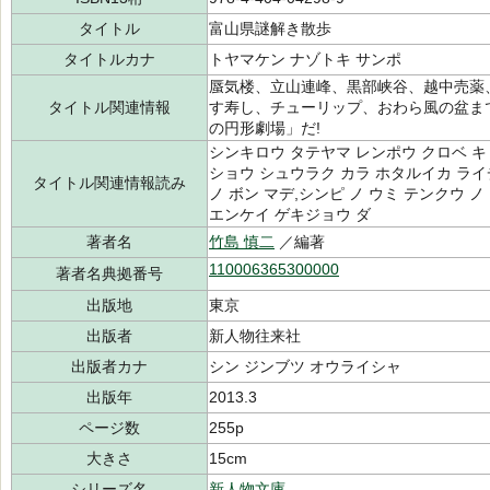
タイトル
富山県謎解き散歩
タイトルカナ
トヤマケン ナゾトキ サンポ
蜃気楼、立山連峰、黒部峡谷、越中売薬
タイトル関連情報
す寿し、チューリップ、おわら風の盆ま
の円形劇場」だ!
シンキロウ タテヤマ レンポウ クロベ キ
ショウ シュウラク カラ ホタルイカ ライ
タイトル関連情報読み
ノ ボン マデ,シンピ ノ ウミ テンクウ 
エンケイ ゲキジョウ ダ
著者名
竹島 慎二
／編著
110006365300000
著者名典拠番号
出版地
東京
出版者
新人物往来社
出版者カナ
シン ジンブツ オウライシャ
出版年
2013.3
ページ数
255p
大きさ
15cm
シリーズ名
新人物文庫