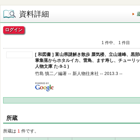
資料詳細
ログイン
1 件中、 1 件目
[ 和図書 ] 富山県謎解き散歩 蜃気楼、立山連峰、
掌集落からホタルイカ、雷鳥、ます寿し、チューリップ
人物文庫 た-9-1 )
竹島 慎二／編著 -- 新人物往来社 -- 2013.3 --
所蔵
所蔵は
1
件です。