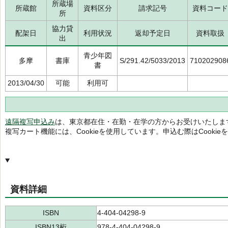
所蔵場
所蔵館
資料区分
請求記号
資料コード
所
協力貸
配架日
利用状況
返却予定日
資料取扱
出
青少年図
多摩
書庫
S/291.42/5033/2013
710202908
書
2013/04/30
可能
利用可
遠隔複写申込み
は、東京都在住・在勤・在学の方からお受けいたしま
複写カート機能には、Cookieを使用しています。申込む際はCooki
資料詳細
ISBN
4-404-04298-9
ISBN13桁
978-4-404-04298-9