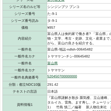
シリーズ名のルビ等
シンジンブツ ブンコ
シリーズ番号
た-9-1
シリーズ番号読み
タ-9-1
価格
¥857
富山県人は倹約家で働き者? 「富山県」
内容紹介
物・文学、考古・史跡、文化・産業まで
がら、富山の良さを紹介する。
一般件名
富山県-地誌-ndlsh-00645482
一般件名カナ
トヤマケン-チシ-00645482
一般件名
富山県
一般件名カナ
トヤマケン
520450700000000
一般件名典拠番号
分類：都立NDC10版
291.42
テキストの言語
日本語
『富山県謎解き散歩 蜃気楼、立山連峰
タルイカ、雷鳥、ます寿し、チューリップ
資料情報1
1） 竹島 慎二／編著 新人物往来社 20