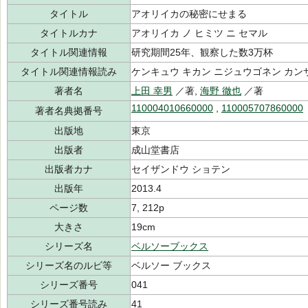
タイトル
アオリイカの秘密にせまる
タイトルカナ
アオリイカ ノ ヒミツ ニ セマル
タイトル関連情報
研究期間25年、観察した数3万杯
タイトル関連情報読み
ケンキュウ キカン ニジュウゴネン カン
著者名
上田 幸男
／著,
海野 徹也
／著
110004010660000
,
110005707860000
著者名典拠番号
出版地
東京
出版者
成山堂書店
出版者カナ
セイザンドウ ショテン
出版年
2013.4
ページ数
7, 212p
大きさ
19cm
シリーズ名
ベルソーブックス
シリーズ名のルビ等
ベルソー ブックス
シリーズ番号
041
シリーズ番号読み
41