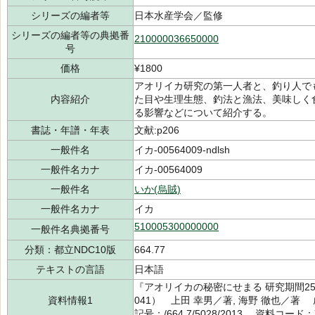
シリーズの編者等
日本水産学会／監修
シリーズの編者等の典拠番
210000036650000
号
価格
¥1800
アオリイカ研究の第一人者と、釣り人で
内容紹介
た目や生理生態、釣法と漁法、美味しく
る影響などについて紹介する。
書誌・年譜・年表
文献:p206
一般件名
イカ-00564009-ndlsh
一般件名カナ
イカ-00564009
一般件名
いか(烏賊)
一般件名カナ
イカ
510005300000000
一般件名典拠番号
分類：都立NDC10版
664.77
テキストの言語
日本語
『アオリイカの秘密にせまる 研究期間2
資料情報1
041） 上田 幸男／著, 海野 徹也／著
記号：/664.7/5028/2013 資料コード：7