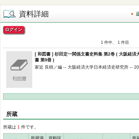
資料詳細
ログイン
1 件中、 1 件目
[ 和図書 ] 杉田定一関係文書史料集 第2巻 ( 大阪
書 第9冊 )
家近 良樹／編 -- 大阪経済大学日本経済史研究所 -- 2013
所蔵
所蔵は
1
件です。
所蔵場
資料区
所