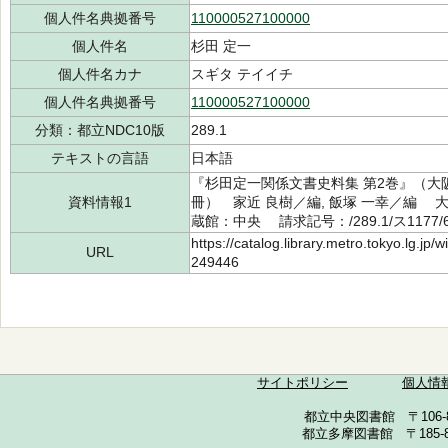
個人件名典拠番号
110000527100000
個人件名
杉田 定一
個人件名カナ
スギタ テイイチ
個人件名典拠番号
110000527100000
分類：都立NDC10版
289.1
テキストの言語
日本語
『杉田定一関係文書史料集 第2巻』（大
資料情報1
冊） 家近 良樹／編, 飯塚 一幸／編 大
蔵館：中央 請求記号：/289.1/ス1177/
https://catalog.library.metro.tokyo.lg.jp
URL
249446
サイトポリシー
個人情
都立中央図書館 〒106-857
都立多摩図書館 〒185-852