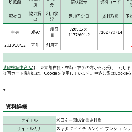
所蔵館
請求記号
資料コード
所
分
協力貸
利用状
配架日
返却予定日
資料取扱
予
出
況
一般図
/289.1/ス
中央
3階C
7102770714
書
1177/601-2
2013/10/12
可能
利用可
遠隔複写申込み
は、東京都在住・在勤・在学の方からお受けいたしま
複写カート機能には、Cookieを使用しています。申込む際はCooki
資料詳細
タイトル
杉田定一関係文書史料集
タイトルカナ
スギタ テイイチ カンケイ ブンショ シ