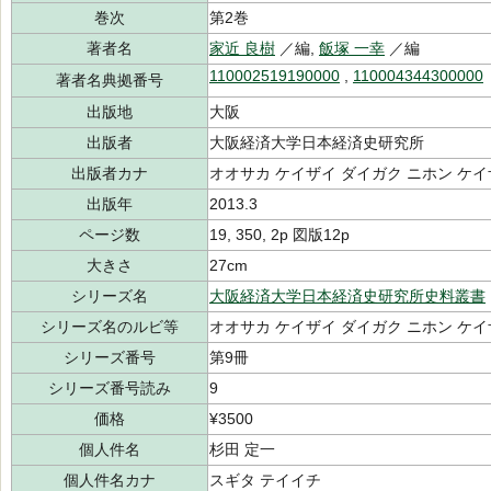
巻次
第2巻
著者名
家近 良樹
／編,
飯塚 一幸
／編
110002519190000
,
110004344300000
著者名典拠番号
出版地
大阪
出版者
大阪経済大学日本経済史研究所
出版者カナ
オオサカ ケイザイ ダイガク ニホン ケ
出版年
2013.3
ページ数
19, 350, 2p 図版12p
大きさ
27cm
シリーズ名
大阪経済大学日本経済史研究所史料叢書
シリーズ名のルビ等
オオサカ ケイザイ ダイガク ニホン ケ
シリーズ番号
第9冊
シリーズ番号読み
9
価格
¥3500
個人件名
杉田 定一
個人件名カナ
スギタ テイイチ