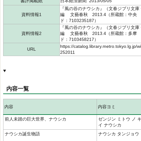
書評掲載紙
日本経済新聞 2013/05/05
『風の谷のナウシカ』（文春ジブリ文庫 G
資料情報1
編 文藝春秋 2013.4（所蔵館：中央 請求
ド：7103235187）
『風の谷のナウシカ』（文春ジブリ文庫 G
資料情報2
編 文藝春秋 2013.4（所蔵館：多摩 請求
ド：7103458217）
https://catalog.library.metro.tokyo.lg.jp
URL
252011
内容一覧
内容
内容ヨミ
前人未踏の巨大世界、ナウシカ
ゼンジン ミトウ ノ 
イ ナウシカ
ナウシカ誕生物語
ナウシカ タンジョウ