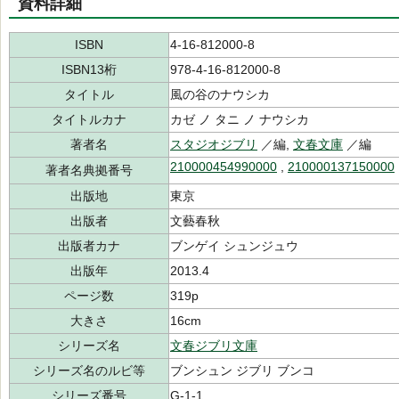
資料詳細
ISBN
4-16-812000-8
ISBN13桁
978-4-16-812000-8
タイトル
風の谷のナウシカ
タイトルカナ
カゼ ノ タニ ノ ナウシカ
著者名
スタジオジブリ
／編,
文春文庫
／編
210000454990000
,
210000137150000
著者名典拠番号
出版地
東京
出版者
文藝春秋
出版者カナ
ブンゲイ シュンジュウ
出版年
2013.4
ページ数
319p
大きさ
16cm
シリーズ名
文春ジブリ文庫
シリーズ名のルビ等
ブンシュン ジブリ ブンコ
シリーズ番号
G-1-1