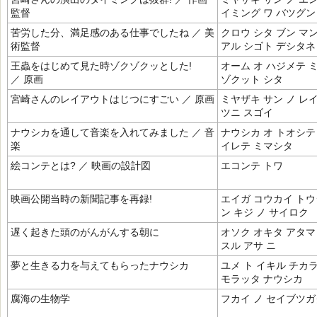
監督
イミング ワ バツグン
苦労した分、満足感のある仕事でしたね ／ 美
クロウ シタ ブン マ
術監督
アル シゴト デシタネ
王蟲をはじめて見た時ゾクゾクッとした!
オーム オ ハジメテ 
／ 原画
ゾクット シタ
宮崎さんのレイアウトはじつにすごい ／ 原画
ミヤザキ サン ノ レ
ツニ スゴイ
ナウシカを通して音楽を入れてみました ／ 音
ナウシカ オ トオシテ
楽
イレテ ミマシタ
絵コンテとは? ／ 映画の設計図
エコンテ トワ
映画公開当時の新聞記事を再録!
エイガ コウカイ トウ
ン キジ ノ サイロク
遅く起きた頭のがんがんする朝に
オソク オキタ アタマ
スル アサ ニ
夢と生きる力を与えてもらったナウシカ
ユメ ト イキル チカ
モラッタ ナウシカ
腐海の生物学
フカイ ノ セイブツガ