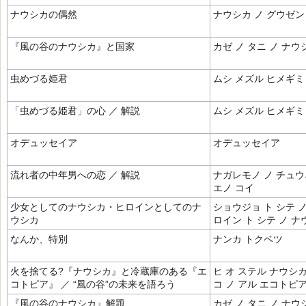
ナウシカの偶然
ナウシカ ノ グウゼン
『風の谷のナウシカ』と国家
カゼ ノ タニ ノ ナウ
虫めづる姫君
ムシ メズル ヒメギミ
「虫めづる姫君」の心 ／ 解説
ムシ メズル ヒメギミ
オデュッセイア
オデュッセイア
流れ者の中年男への恋 ／ 解説
ナガレモノ ノ チュ
エノ コイ
少女としてのナウシカ・ヒロインとしてのナ
ショウジョ ト シテ 
ウシカ
ロイン ト シテ ノ ナ
なんか、特別
ナンカ トクベツ
火を捨てる?『ナウシカ』と冷蔵庫のある『エ
ヒ オ ステル ナウシ
コトピア』 ／ “風の谷”の未来を語ろう
コ ノ アル エコトピ
『風の谷のナウシカ』解題
カゼ ノ タニ ノ ナ