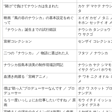
“賭け”で負けてナウシカは生まれた
カケ デ マケテ ナウ
タ
映画『風の谷のナウシカ』の基本設定をめぐ
エイガ カゼ ノ タニ 
って
キホン セッテイ オ 
『ナウシカ』誕生までの試行錯誤
ナウシカ タンジョウ 
ウ サクゴ
宣材コレクション
センザイ コレクショ
二つの『ナウシカ』 ／ 物語に選ばれた人
フタツ ノ ナウシカ
ナウシカ役島本須美の制作現場訪問記
ナウシカ ヤク シマモ
イサク ゲンバ ホウ
血湧き肉躍る「宮崎アニメ」
チ ワキ ニク オドル
メ
僕は“助っ人”プロデューサーなんです ／ プロ
ボク ワ スケット プ
デューサー
ナンデス
もう一度いっしょにお仕事したいですね ／ 原
モウ イチド イッショ
画
シタイ デスネ
宮崎さんの演出のタイミングは抜群! ／ 作画
ミヤザキ サン ノ エ