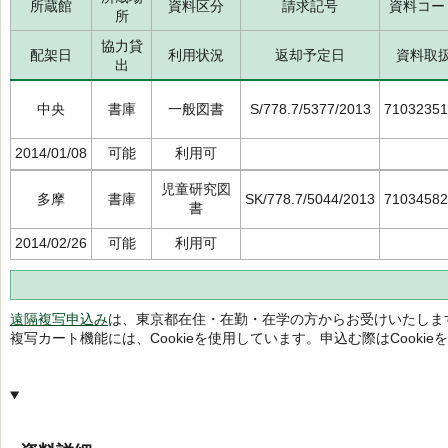
所蔵館
資料区分
請求記号
資料コー
所
協力貸
配架日
利用状況
返却予定日
資料取
出
中央
書庫
一般図書
S/778.7/5377/2013
71032351
2014/01/08
可能
利用可
児童研究図
多摩
書庫
SK/778.7/5044/2013
71034582
書
2014/02/26
可能
利用可
遠隔複写申込み
は、東京都在住・在勤・在学の方からお受けいたしま
複写カート機能には、Cookieを使用しています。申込む際はCooki