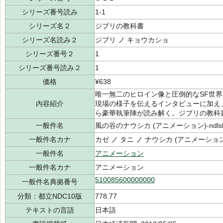
シリーズ番号読み
1-1
シリーズ名２
ジブリの教科書
シリーズ名読み２
ジブリ ノ キョウカショ
シリーズ番号２
1
シリーズ番号読み２
1
価格
¥638
唯一無二のヒロイン像と圧倒的なSF世界
内容紹介
現場の様子を伝えるインタビューに加え
ら豪華執筆陣が読み解く。ジブリの教科
一般件名
風の谷のナウシカ (アニメーション)-ndlsh-
一般件名カナ
カゼ ノ タニ ノ ナウシカ (アニメーション)-
一般件名
アニメーション
一般件名カナ
アニメーション
510085600000000
一般件名典拠番号
分類：都立NDC10版
778.77
テキストの言語
日本語