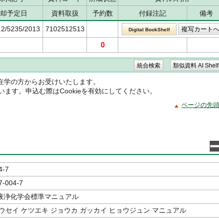
却予定日
資料取扱
予約数
付録注記
備考
.2/5235/2013
7102512513
Digital BookShelf
0
在学の方からお受けいたします。
ています。申込む際はCookieを有効にしてください。
ページの先
4-7
7-004-7
液浄化学会標準マニュアル
ウセイ ケツエキ ジョウカ ガッカイ ヒョウジュン マニュアル