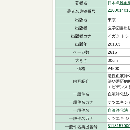
著者名
日本急性血
210001401
著者名典拠番号
出版地
東京
出版者
医学図書出
出版者カナ
イガク トシ
出版年
2013.3
ページ数
261p
大きさ
30cm
価格
¥4500
急性血液浄
内容紹介
法や適応病
エビデンス
一般件名
血液浄化法-nd
一般件名カナ
ケツエキジョウ
一般件名
血液浄化法
一般件名カナ
ケツエキ 
511815700
一般件名典拠番号