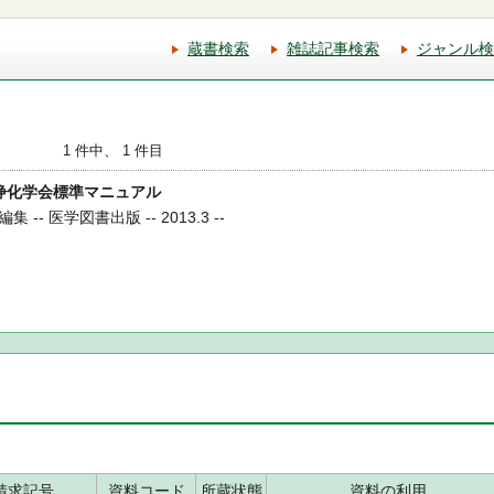
蔵書検索
雑誌記事検索
ジャンル検
1 件中、 1 件目
血液浄化学会標準マニュアル
- 医学図書出版 -- 2013.3 --
請求記号
資料コード
所蔵状態
資料の利用