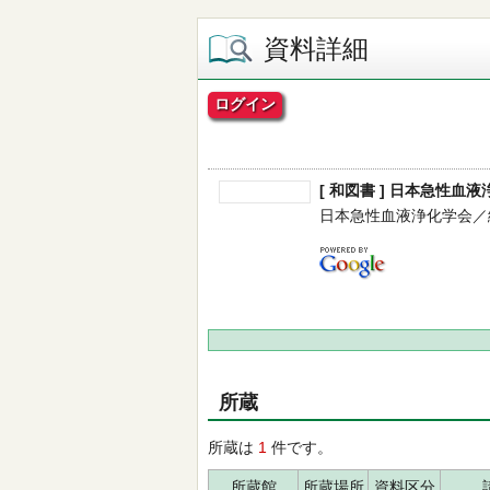
資料詳細
ログイン
[ 和図書 ] 日本急性
日本急性血液浄化学会／編集 -
所蔵
所蔵は
1
件です。
所蔵館
所蔵場所
資料区分