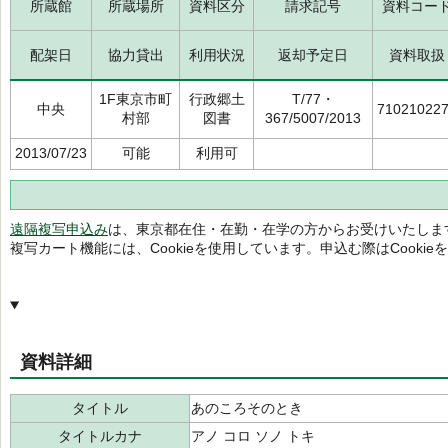
所蔵館
所蔵場所
資料区分
請求記号
資料コー
配架日
協力貸出
利用状況
返却予定日
資料取扱
1F東京市町
行政郷土
T/77・
中央
71021022
村部
図書
367/5007/2013
2013/07/23
可能
利用可
遠隔複写申込み
は、東京都在住・在勤・在学の方からお受けいたしま
複写カート機能には、Cookieを使用しています。申込む際はCooki
資料詳細
タイトル
あのころそのとき
タイトルカナ
アノ コロ ソノ トキ