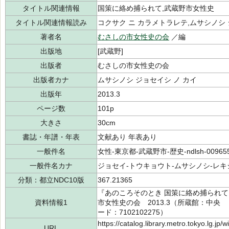
タイトル関連情報
国策に絡め捕られて,武蔵野市女性史
タイトル関連情報読み
コクサク ニ カラメトラレテ,ムサシノシ
著者名
むさしの市女性史の会
／編
出版地
[武蔵野]
出版者
むさしの市女性史の会
出版者カナ
ムサシノシ ジョセイシ ノ カイ
出版年
2013.3
ページ数
101p
大きさ
30cm
書誌・年譜・年表
文献あり 年表あり
一般件名
女性-東京都-武蔵野市-歴史-ndlsh-00965
一般件名カナ
ジョセイ-トウキョウト-ムサシノシ-レキシ-
分類：都立NDC10版
367.21365
『あのころそのとき 国策に絡め捕られ
資料情報1
市女性史の会 2013.3（所蔵館：中央 請求
ード：7102102275）
https://catalog.library.metro.tokyo.lg.jp
URL